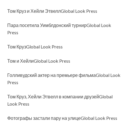
Том Круз и Хейли ЭтвеллGlobal Look Press
Пара посетила Уимблдонский турнирGlobal Look
Press
Том КрузGlobal Look Press
Том и ХейлиGlobal Look Press
Голливудский актер на премьере фильмаGlobal Look
Press
Том Круз, Хейли Этвелл в компании друзейGlobal
Look Press
Фотографы застали пару на улицеGlobal Look Press