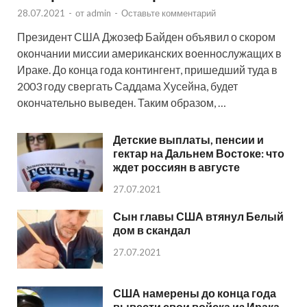
28.07.2021
-
от
admin
-
Оставьте комментарий
Президент США Джозеф Байден объявил о скором
окончании миссии американских военнослужащих в
Ираке. До конца года контингент, пришедший туда в
2003 году свергать Саддама Хусейна, будет
окончательно выведен. Таким образом, …
Детские выплаты, пенсии и
гектар на Дальнем Востоке: что
ждет россиян в августе
27.07.2021
Сын главы США втянул Белый
дом в скандал
27.07.2021
США намерены до конца года
вывести свои войска из Ирака