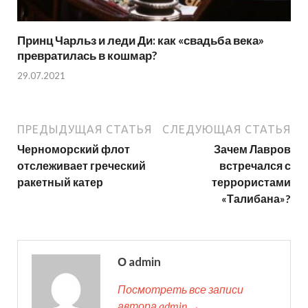
Принц Чарльз и леди Ди: как «свадьба века»
превратилась в кошмар?
29.07.2021
ПРЕДЫДУЩАЯ СТАТЬЯ
СЛЕДУЮЩАЯ СТАТЬЯ
Черноморский флот
Зачем Лавров
отслеживает греческий
встречался с
ракетный катер
террористами
«Талибана»?
О admin
Посмотреть все записи
автора admin →