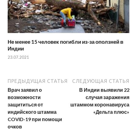
Не менее 15 человек погибли из-за оползней в
Индии
23.07.2021
ПРЕДЫДУЩАЯ СТАТЬЯ
СЛЕДУЮЩАЯ СТАТЬЯ
Врач заявил о
В Индии выявили 22
возможности
случая заражения
защититься от
штаммом коронавируса
индийского штамма
«Дельта плюс»
COVID-19 при помощи
очков