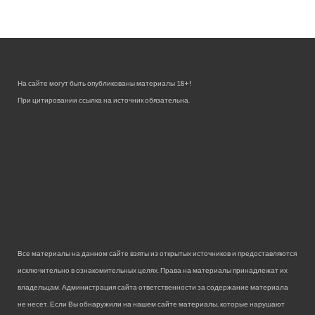
На сайте могут быть опубликованы материалы 18+!
При цитировании ссылка на источник обязательна.
Все материалы на данном сайте взяты из открытых источников и предоставляются
исключительно в ознакомительных целях. Права на материалы принадлежат их
владельцам. Администрация сайта ответственности за содержание материала
не несет. Если Вы обнаружили на нашем сайте материалы, которые нарушают