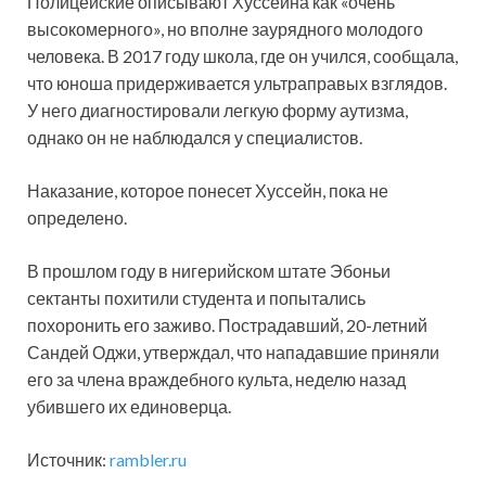
Полицейские описывают Хуссейна как «очень
высокомерного», но вполне заурядного молодого
человека. В 2017 году школа, где он учился, сообщала,
что юноша придерживается ультраправых взглядов.
У него диагностировали легкую форму аутизма,
однако он не наблюдался у специалистов.
Наказание, которое понесет Хуссейн, пока не
определено.
В прошлом году в нигерийском штате Эбоньи
сектанты похитили студента и попытались
похоронить его заживо. Пострадавший, 20-летний
Сандей Оджи, утверждал, что нападавшие приняли
его за члена враждебного культа, неделю назад
убившего их единоверца.
Источник:
rambler.ru