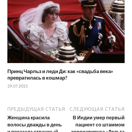
Принц Чарльз и леди Ди: как «свадьба века»
превратилась в кошмар?
29.07.2021
ПРЕДЫДУЩАЯ СТАТЬЯ
СЛЕДУЮЩАЯ СТАТЬЯ
Женщина красила
В Индии умер первый
волосы дважды в день
пациент со штаммом
и показала страшный
коронавируса «Дельта