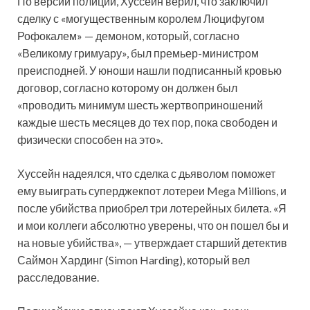
По версии полиции, Хуссейн верил, что заключил
сделку с «могущественным королем Люцифугом
Рофокалем» — демоном, который, согласно
«Великому гримуару», был премьер-министром
преисподней. У юноши нашли подписанный кровью
договор, согласно которому он должен был
«проводить минимум шесть жертвоприношений
каждые шесть месяцев до тех пор, пока свободен и
физически способен на это».
Хуссейн надеялся, что сделка с дьяволом поможет
ему выиграть суперджекпот лотереи Mega Millions, и
после убийства приобрел три лотерейных билета. «Я
и мои коллеги абсолютно уверены, что он пошел бы и
на новые убийства», — утверждает старший детектив
Саймон Хардинг (Simon Harding), который вел
расследование.