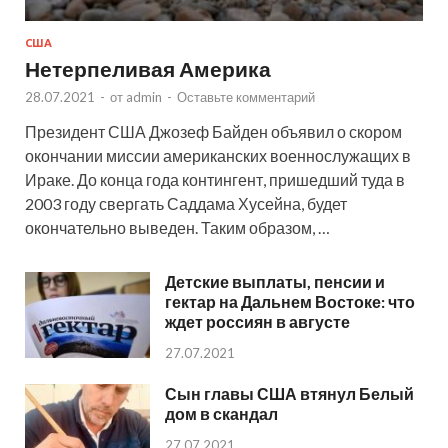
США
Нетерпеливая Америка
28.07.2021
-
от
admin
-
Оставьте комментарий
Президент США Джозеф Байден объявил о скором
окончании миссии американских военнослужащих в
Ираке. До конца года контингент, пришедший туда в
2003 году свергать Саддама Хусейна, будет
окончательно выведен. Таким образом, …
Детские выплаты, пенсии и
гектар на Дальнем Востоке: что
ждет россиян в августе
27.07.2021
Сын главы США втянул Белый
дом в скандал
27.07.2021