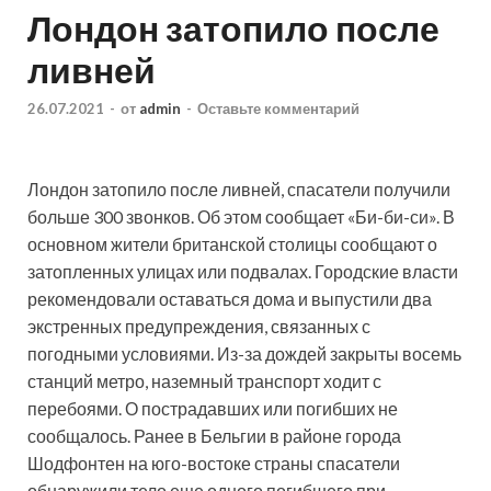
Лондон затопило после
ливней
26.07.2021
-
от
admin
-
Оставьте комментарий
Лондон затопило после ливней, спасатели получили
больше 300 звонков. Об этом сообщает «Би-би-си». В
основном жители британской столицы сообщают о
затопленных улицах или подвалах. Городские власти
рекомендовали оставаться дома и выпустили два
экстренных предупреждения,
связанных с
погодными условиями. Из-за дождей закрыты восемь
станций метро, наземный транспорт ходит с
перебоями. О пострадавших или погибших не
сообщалось. Ранее в Бельгии в районе города
Шодфонтен на юго-востоке страны спасатели
обнаружили тело еще одного погибшего при