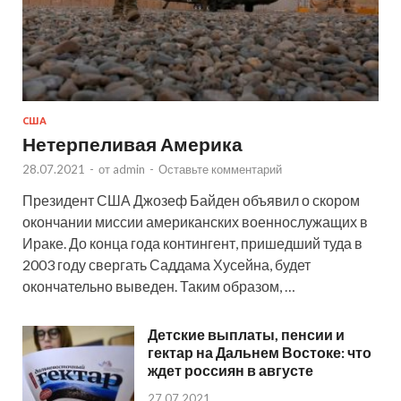
США
Нетерпеливая Америка
28.07.2021
-
от
admin
-
Оставьте комментарий
Президент США Джозеф Байден объявил о скором
окончании миссии американских военнослужащих в
Ираке. До конца года контингент, пришедший туда в
2003 году свергать Саддама Хусейна, будет
окончательно выведен. Таким образом, …
Детские выплаты, пенсии и
гектар на Дальнем Востоке: что
ждет россиян в августе
27.07.2021