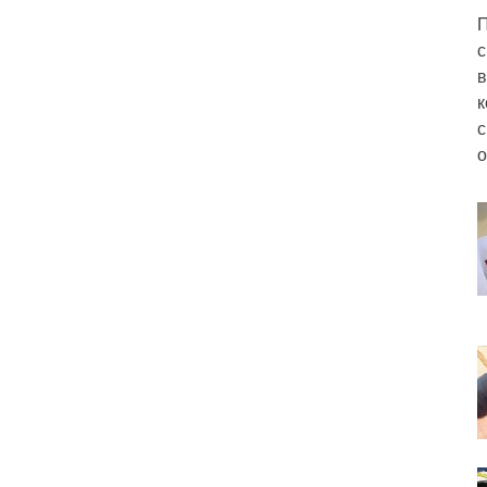
П
с
в
к
с
о