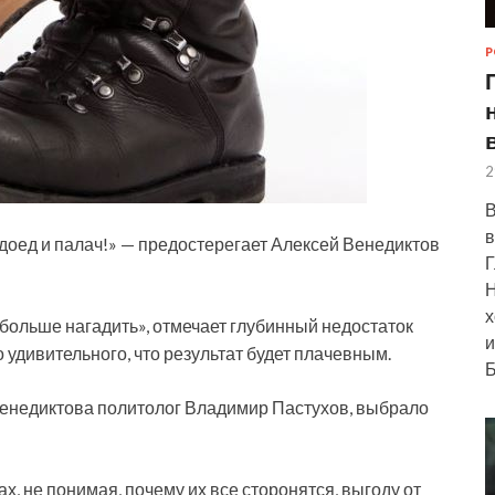
Р
2
В
в
оед и палач!» — предостерегает Алексей Венедиктов
Г
Н
х
 больше нагадить», отмечает глубинный недостаток
и
о
удивительного, что результат будет плачевным.
Б
енедиктова политолог Владимир Пастухов, выбрало
х, не понимая, почему их все сторонятся, выгоду от