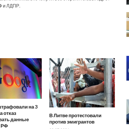
Ф и ЛДПР.
штрафовали на 3
а отказ
В Литве протестовали
вать данные
против эмигрантов
в РФ