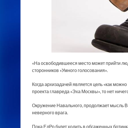
«На освободившееся место может прийти люд
сторонников «Умного голосования».
Когда архизадачей является цель «как можно
проекта главреда «Эха Москвы», то нет ничег
Окружение Навального, продолжает мысль В
неверного врага.
Пока ЕдРо будет ходить в обгаженных ботинка