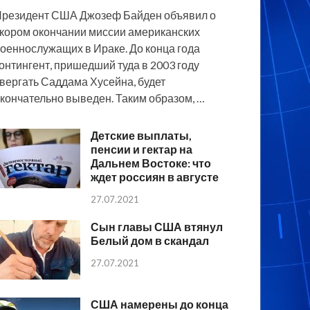
резидент США Джозеф Байден объявил о
кором окончании миссии американских
оеннослужащих в Ираке. До конца года
онтингент, пришедший туда в 2003 году
вергать Саддама Хусейна, будет
кончательно выведен. Таким образом, …
Детские выплаты,
пенсии и гектар на
Дальнем Востоке: что
ждет россиян в августе
27.07.2021
Сын главы США втянул
Белый дом в скандал
27.07.2021
США намерены до конца