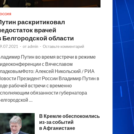
ОССИЯ
Путин раскритиковал
недостаток врачей
в Белгородской области
9.07.2021
-
от
admin
-
Оставьте комментарий
ладимир Путин во время встречи в режиме
идеоконференции с Вячеславом
ладковымФото: Алексей Никольский / РИА
овости Президент России Владимир Путин в
оде рабочей встречи с временно
сполняющим обязанности губернатора
елгородской …
В Кремле обеспокоились
из-за событий
в Афганистане