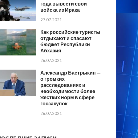
года вывести свои
войска из Ирака
27.07.2021
Как российские туристы
отдыхают и спасают
бюджет Республики
Абхазия
26.07.2021
Александр Бастрыкин —
о громких
расследованиях и
необходимости более
жестких норм в сфере
госзакупок
26.07.2021