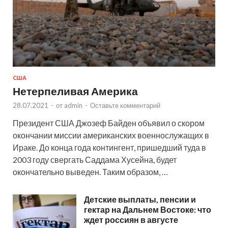
США
Нетерпеливая Америка
28.07.2021
-
от
admin
-
Оставьте комментарий
Президент США Джозеф Байден объявил о скором
окончании миссии американских военнослужащих в
Ираке. До конца года контингент, пришедший туда в
2003 году свергать Саддама Хусейна, будет
окончательно выведен. Таким образом, …
Детские выплаты, пенсии и
гектар на Дальнем Востоке: что
ждет россиян в августе