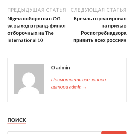
ПРЕДЫДУЩАЯ СТАТЬЯ
СЛЕДУЮЩАЯ СТАТЬЯ
Nigma поборется с OG
Кремль отреагировал
за выход в гранд-финал
на призыв
отборочных на The
Роспотребнадзора
International 10
привить всех россиян
О admin
Посмотреть все записи
автора admin →
ПОИСК