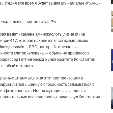
». Индия все время будет выдавать нам апдейт SARS-
Дельта плюс», — мутация K417N.
рая ведет к замене аминокислоты лизин (К) на
зиции 417, которая находится в так называемом
ding domain — RBD), который отвечает за
хности клеток человека, — объяснил профессор
рофессор Геттингенского университета Константин
 особый интерес».
 разных штаммах, но на этот раз произошла в
обнаружили повышенную способность связываться с
инфекционность. Новая мутация выглядит как
дополнительные исследования, подчеркнул Константин