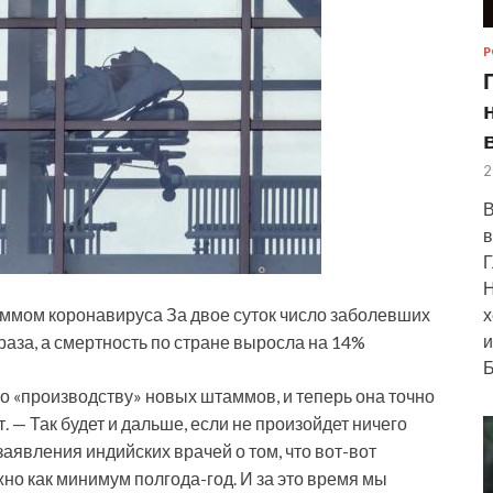
Р
2
В
в
Г
Н
х
аммом коронавируса За двое суток число заболевших
и
раза, а смертность по стране выросла на 14%
Б
о «производству» новых штаммов, и теперь она точно
. — Так будет и дальше, если не произойдет ничего
аявления индийских врачей о том, что вот-вот
жно как минимум полгода-год. И за это время мы