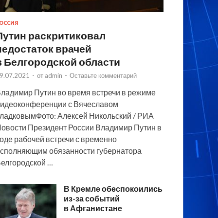
ОССИЯ
Путин раскритиковал
недостаток врачей
в Белгородской области
9.07.2021
-
от
admin
-
Оставьте комментарий
ладимир Путин во время встречи в режиме
идеоконференции с Вячеславом
ладковымФото: Алексей Никольский / РИА
овости Президент России Владимир Путин в
оде рабочей встречи с временно
сполняющим обязанности губернатора
елгородской …
В Кремле обеспокоились
из-за событий
в Афганистане