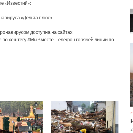
е «Известий»:
навируса «Дельта плюс»
оронавирусом доступна на сайтах
е по хештегу #МыВместе. Телефон горячей линии по
2