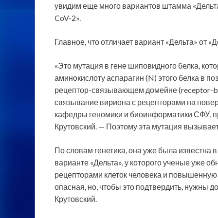
увидим еще много вариантов штамма «Дельта
CoV-2».
Главное, что отличает вариант «Дельта» от «
«Это мутация в гене шиповидного белка, кото
аминокислоту аспарагин (N) этого белка в по
рецептор-связывающем домейне (receptor-bin
связывание вириона с рецепторами на повер
кафедры геномики и биоинформатики СФУ, п
Крутовский. — Поэтому эта мутация вызывает
По словам генетика, она уже была известна в
варианте «Дельта», у которого ученые уже 
рецепторами клеток человека и повышенную 
опасная, но, чтобы это подтвердить, нужны 
Крутовский.