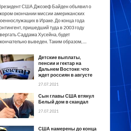
резидент США Джозеф Байден объявил о
кором окончании миссии американских
оеннослужащих в Ираке. До конца года
онтингент, пришедший туда в 2003 году
вергать Саддама Хусейна, будет
кончательно выведен. Таким образом, …
Детские выплаты,
пенсии и гектар на
Дальнем Востоке: что
ждет россиян в августе
27.07.2021
Сын главы США втянул
Белый дом в скандал
27.07.2021
США намерены до конца