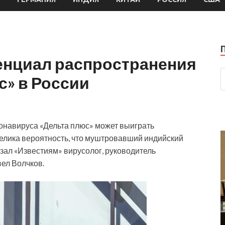
енциал распространения
с» в России
ронавируса «Дельта плюс» может выиграть
Велика вероятность, что муштровавший индийский
зал «Известиям» вирусолог, руководитель
ел Волчков.