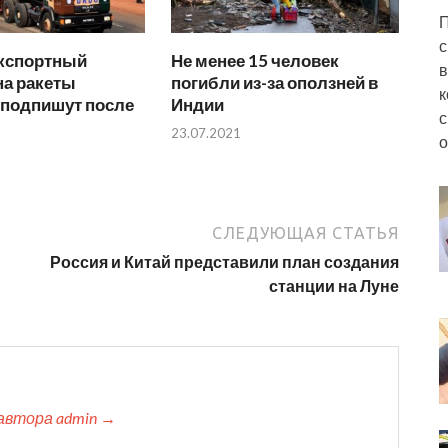
П
с
кспортный
Не менее 15 человек
в
на ракеты
погибли из-за оползней в
к
 подпишут после
Индии
с
23.07.2021
о
СЛЕДУЮЩАЯ СТАТЬЯ
Россия и Китай представили план создания
станции на Луне
автора admin →