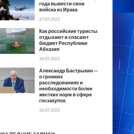
года вывести свои
войска из Ирака
27.07.2021
Как российские туристы
отдыхают и спасают
бюджет Республики
Абхазия
26.07.2021
Александр Бастрыкин —
о громких
расследованиях и
необходимости более
жестких норм в сфере
госзакупок
26.07.2021