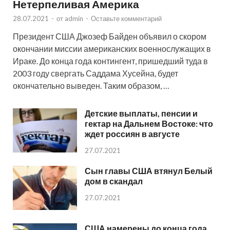
Нетерпеливая Америка
28.07.2021
-
от
admin
-
Оставьте комментарий
Президент США Джозеф Байден объявил о скором
окончании миссии американских военнослужащих в
Ираке. До конца года контингент, пришедший туда в
2003 году свергать Саддама Хусейна, будет
окончательно выведен. Таким образом, …
Детские выплаты, пенсии и
гектар на Дальнем Востоке: что
ждет россиян в августе
27.07.2021
Сын главы США втянул Белый
дом в скандал
27.07.2021
США намерены до конца года