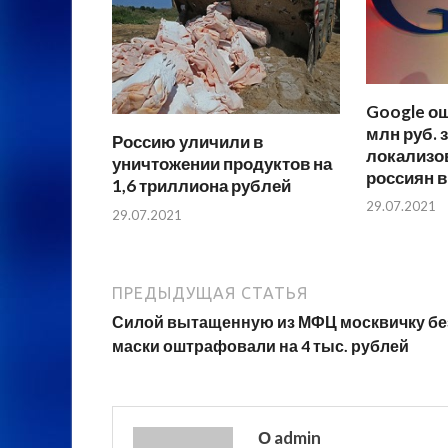
Google о
млн руб. з
Россию уличили в
локализо
уничтожении продуктов на
россиян 
1,6 триллиона рублей
29.07.2021
29.07.2021
ПРЕДЫДУЩАЯ СТАТЬЯ
Силой вытащенную из МФЦ москвичку бе
маски оштрафовали на 4 тыс. рублей
О admin