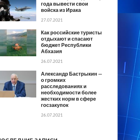
года вывести свои
войска из Ирака
27.07.2021
Как российские туристы
отдыхают и спасают
бюджет Республики
Абхазия
26.07.2021
Александр Бастрыкин —
о громких
расследованиях и
необходимости более
жестких норм в сфере
госзакупок
26.07.2021