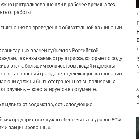
жно централизованно или в рабочее время, а тех,
нять от работы
Р
азъяснения по проведению обязательной вакцинации
2
 санитарных врачей субъектов Российской
аждан, так называемых групп риска, которые по роду
В
киваются с большим количеством людей и должны
в
х постановлений граждане, подлежащие вакцинации,
Г
Н
лучае они должны быть отстранены от выполняемых
х
ополучия», — констатируется в документе.
и
Б
е выдвигают ведомства, есть следующие:
йских предприятиях нужно обеспечить на уровне 80%
их и вакцинированных.