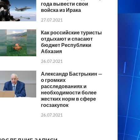
года вывести свои
войска из Ирака
27.07.2021
Как российские туристы
отдыхают и спасают
бюджет Республики
Абхазия
26.07.2021
Александр Бастрыкин —
о громких
расследованиях и
необходимости более
жестких норм в сфере
госзакупок
26.07.2021