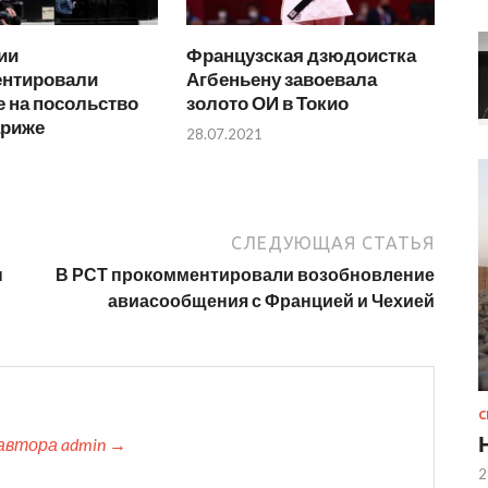
ии
Французская дзюдоистка
нтировали
Агбеньену завоевала
 на посольство
золото ОИ в Токио
ариже
28.07.2021
СЛЕДУЮЩАЯ СТАТЬЯ
ы
В РСТ прокомментировали возобновление
авиасообщения с Францией и Чехией
автора admin →
2