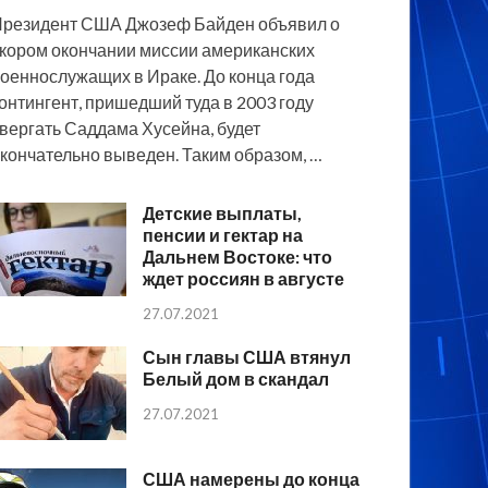
резидент США Джозеф Байден объявил о
кором окончании миссии американских
оеннослужащих в Ираке. До конца года
онтингент, пришедший туда в 2003 году
вергать Саддама Хусейна, будет
кончательно выведен. Таким образом, …
Детские выплаты,
пенсии и гектар на
Дальнем Востоке: что
ждет россиян в августе
27.07.2021
Сын главы США втянул
Белый дом в скандал
27.07.2021
США намерены до конца