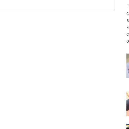
П
с
в
к
с
о