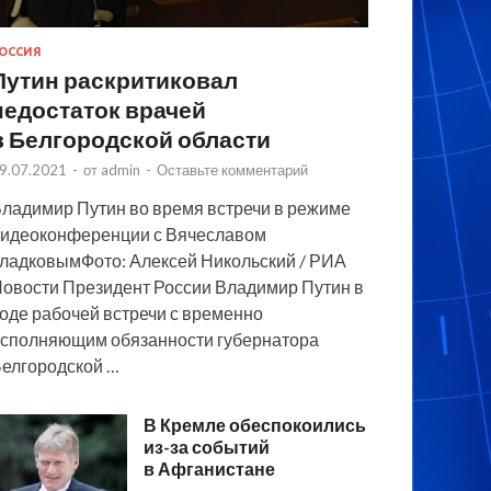
ОССИЯ
Путин раскритиковал
недостаток врачей
в Белгородской области
9.07.2021
-
от
admin
-
Оставьте комментарий
ладимир Путин во время встречи в режиме
идеоконференции с Вячеславом
ладковымФото: Алексей Никольский / РИА
овости Президент России Владимир Путин в
оде рабочей встречи с временно
сполняющим обязанности губернатора
елгородской …
В Кремле обеспокоились
из-за событий
в Афганистане