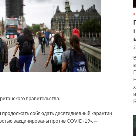
Р
2
В
в
Г
Н
х
и
ританского правительства.
Б
 продолжать соблюдать десятидневный карантин
лностью вакцинированы против COVID-19», —