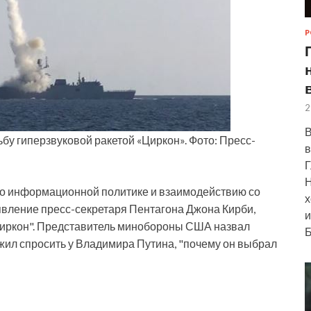
Р
2
В
у гиперзвуковой ракетой «Циркон». Фото: Пресс-
в
Г
Н
о информационной политике и взаимодействию со
х
ление пресс-секретаря Пентагона Джона Кирби,
и
Циркон". Представитель минобороны США назвал
Б
ил спросить у Владимира Путина, "почему он выбрал