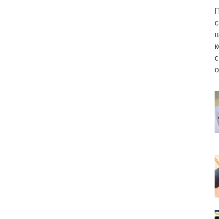
П
с
в
к
с
о