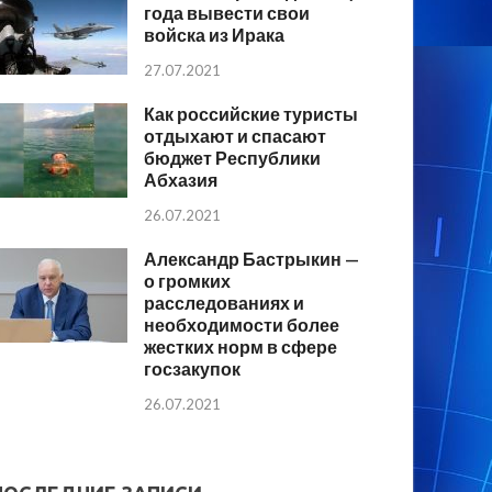
года вывести свои
войска из Ирака
27.07.2021
Как российские туристы
отдыхают и спасают
бюджет Республики
Абхазия
26.07.2021
Александр Бастрыкин —
о громких
расследованиях и
необходимости более
жестких норм в сфере
госзакупок
26.07.2021