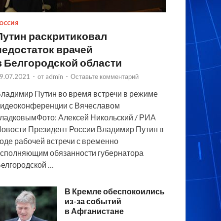
ОССИЯ
Путин раскритиковал
недостаток врачей
в Белгородской области
9.07.2021
-
от
admin
-
Оставьте комментарий
ладимир Путин во время встречи в режиме
идеоконференции с Вячеславом
ладковымФото: Алексей Никольский / РИА
овости Президент России Владимир Путин в
оде рабочей встречи с временно
сполняющим обязанности губернатора
елгородской …
В Кремле обеспокоились
из-за событий
в Афганистане