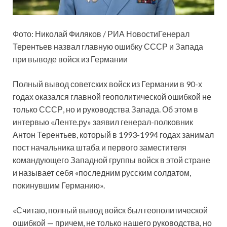
Фото: Николай Филяков / РИА НовостиГенерал
Терентьев назвал главную ошибку СССР и Запада
при выводе войск из Германии
Полный вывод советских войск из Германии в 90-х
годах оказался главной геополитической ошибкой не
только СССР, но и руководства Запада. Об этом в
интервью «Ленте.ру» заявил генерал-полковник
Антон Терентьев, который в 1993-1994 годах занимал
пост начальника штаба и первого заместителя
командующего Западной группы войск в этой стране
и называет себя «последним русским солдатом,
покинувшим Германию».
«Считаю, полный вывод войск был геополитической
ошибкой — причем, не только нашего руководства, но