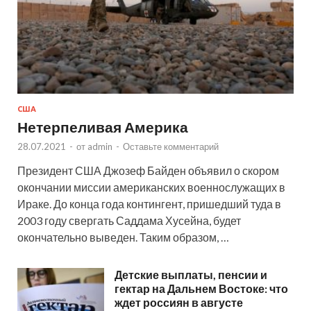
США
Нетерпеливая Америка
28.07.2021
-
от
admin
-
Оставьте комментарий
Президент США Джозеф Байден объявил о скором
окончании миссии американских военнослужащих в
Ираке. До конца года контингент, пришедший туда в
2003 году свергать Саддама Хусейна, будет
окончательно выведен. Таким образом, …
Детские выплаты, пенсии и
гектар на Дальнем Востоке: что
ждет россиян в августе