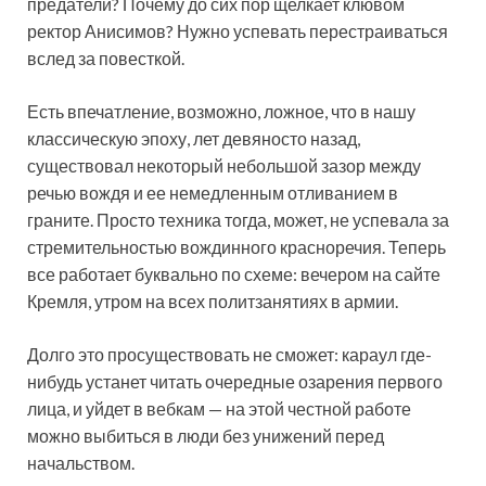
предатели? Почему до сих пор щелкает клювом
ректор Анисимов? Нужно успевать перестраиваться
вслед за повесткой.
Есть впечатление, возможно, ложное, что в нашу
классическую эпоху, лет девяносто назад,
существовал некоторый небольшой зазор между
речью вождя и ее немедленным отливанием в
граните. Просто техника тогда, может, не успевала за
стремительностью вождинного красноречия. Теперь
все работает буквально по схеме: вечером на сайте
Кремля, утром на всех политзанятиях в армии.
Долго это просуществовать не сможет: караул где-
нибудь устанет читать очередные озарения первого
лица, и уйдет в вебкам — на этой честной работе
можно выбиться в люди без унижений перед
начальством.