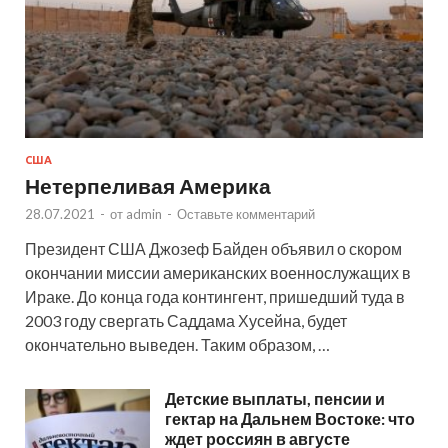
США
Нетерпеливая Америка
28.07.2021
-
от
admin
-
Оставьте комментарий
Президент США Джозеф Байден объявил о скором
окончании миссии американских военнослужащих в
Ираке. До конца года контингент, пришедший туда в
2003 году свергать Саддама Хусейна, будет
окончательно выведен. Таким образом, …
Детские выплаты, пенсии и
гектар на Дальнем Востоке: что
ждет россиян в августе