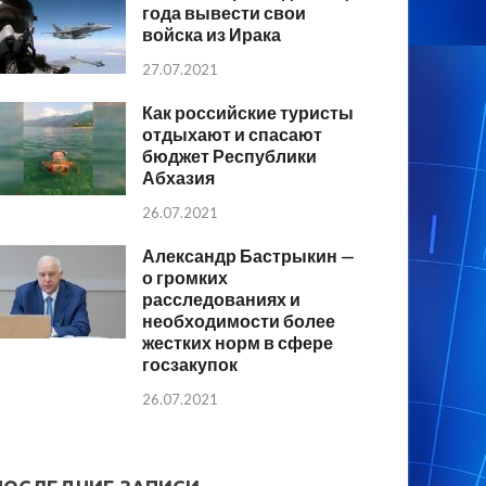
года вывести свои
войска из Ирака
27.07.2021
Как российские туристы
отдыхают и спасают
бюджет Республики
Абхазия
26.07.2021
Александр Бастрыкин —
о громких
расследованиях и
необходимости более
жестких норм в сфере
госзакупок
26.07.2021