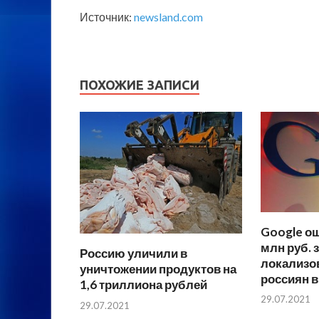
Источник:
newsland.com
ПОХОЖИЕ ЗАПИСИ
Google о
млн руб. з
Россию уличили в
локализо
уничтожении продуктов на
россиян 
1,6 триллиона рублей
29.07.2021
29.07.2021