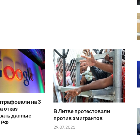
штрафовали на 3
а отказ
В Литве протестовали
вать данные
против эмигрантов
в РФ
29.07.2021