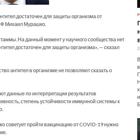
Р
нтител достаточен для защиты организма от
 РФ Михаил Мурашко.
таммы. На данный момент у научного сообщества нет
нтител достаточен для защиты организма», — сказал
2
В
в
тво антител в организме не позволяют сказать о
Г
Н
х
уют данные по интерпретации результатов
и
ивность, степень устойчивости иммунной системы к
Б
о.
о советует пройти вакцинацию от COVID-19 нужно
ме.