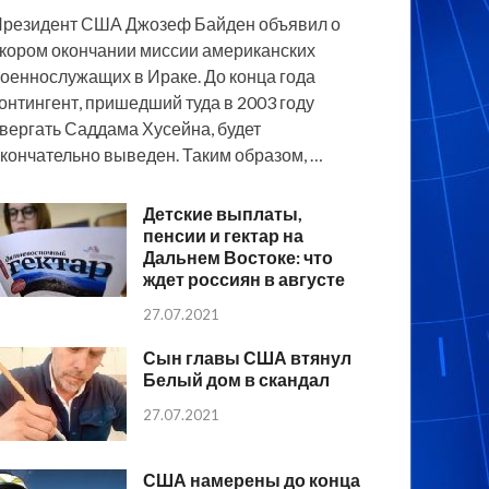
резидент США Джозеф Байден объявил о
кором окончании миссии американских
оеннослужащих в Ираке. До конца года
онтингент, пришедший туда в 2003 году
вергать Саддама Хусейна, будет
кончательно выведен. Таким образом, …
Детские выплаты,
пенсии и гектар на
Дальнем Востоке: что
ждет россиян в августе
27.07.2021
Сын главы США втянул
Белый дом в скандал
27.07.2021
США намерены до конца