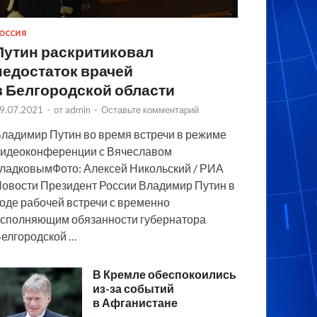
ОССИЯ
Путин раскритиковал
недостаток врачей
в Белгородской области
9.07.2021
-
от
admin
-
Оставьте комментарий
ладимир Путин во время встречи в режиме
идеоконференции с Вячеславом
ладковымФото: Алексей Никольский / РИА
овости Президент России Владимир Путин в
оде рабочей встречи с временно
сполняющим обязанности губернатора
елгородской …
В Кремле обеспокоились
из-за событий
в Афганистане