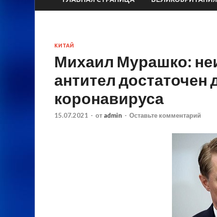
КИТАЙ
Михаил Мурашко: неи
антител достаточен 
коронавируса
15.07.2021
-
от
admin
-
Оставьте комментарий