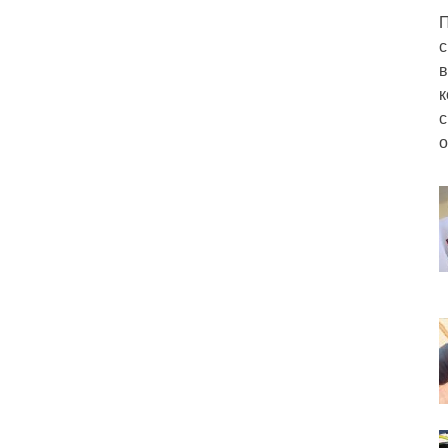
П
с
в
к
с
о