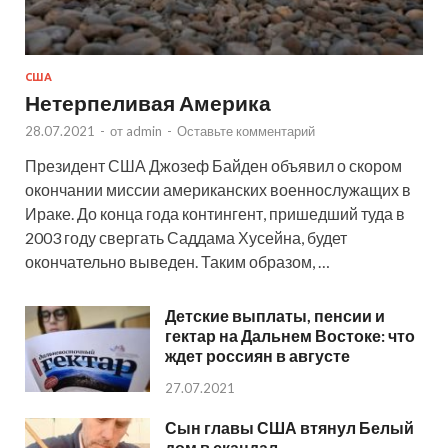
США
Нетерпеливая Америка
28.07.2021
-
от
admin
-
Оставьте комментарий
Президент США Джозеф Байден объявил о скором
окончании миссии американских военнослужащих в
Ираке. До конца года контингент, пришедший туда в
2003 году свергать Саддама Хусейна, будет
окончательно выведен. Таким образом, …
Детские выплаты, пенсии и
гектар на Дальнем Востоке: что
ждет россиян в августе
27.07.2021
Сын главы США втянул Белый
дом в скандал