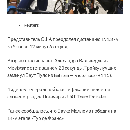
Reuters
Представитель США преодолел дистанцию 191,3 км
за 5 часов 12 минут 6 секунд.
Вторым стал
испанец Алехандро Вальверде из
Movistar с отставанием 23 секунды. Тройку лучших
замкнул Ваут Пулс из Bahrain — Victorious (+1,15).
Лидером генеральной классификации является
словенец Тадей Погачар из UAE Team Emirates.
Ранее сообщалось, что Бауке Моллема победил на
14-м этапе «Тур де Франс».