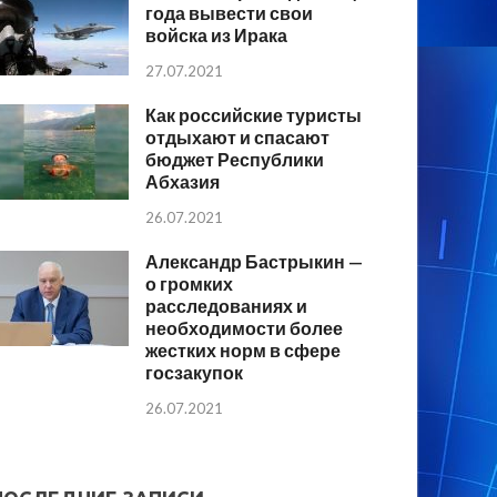
года вывести свои
войска из Ирака
27.07.2021
Как российские туристы
отдыхают и спасают
бюджет Республики
Абхазия
26.07.2021
Александр Бастрыкин —
о громких
расследованиях и
необходимости более
жестких норм в сфере
госзакупок
26.07.2021