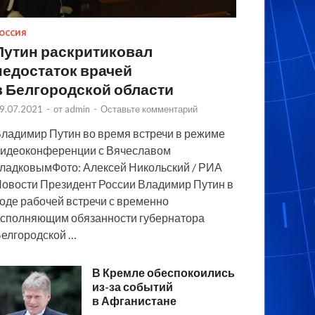
ОССИЯ
Путин раскритиковал
недостаток врачей
в Белгородской области
9.07.2021
-
от
admin
-
Оставьте комментарий
ладимир Путин во время встречи в режиме
идеоконференции с Вячеславом
ладковымФото: Алексей Никольский / РИА
овости Президент России Владимир Путин в
оде рабочей встречи с временно
сполняющим обязанности губернатора
елгородской …
В Кремле обеспокоились
из-за событий
в Афганистане