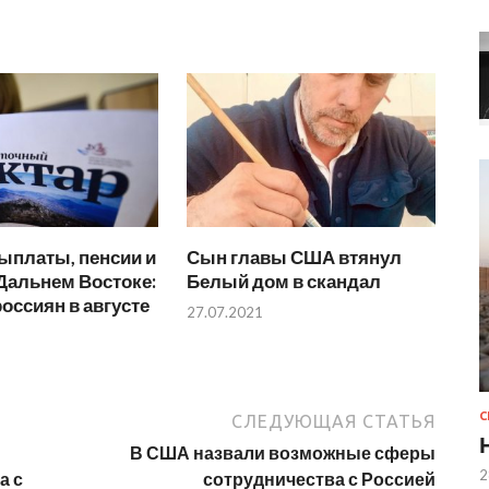
ыплаты, пенсии и
Сын главы США втянул
 Дальнем Востоке:
Белый дом в скандал
россиян в августе
27.07.2021
СЛЕДУЮЩАЯ СТАТЬЯ
В США назвали возможные сферы
2
а с
сотрудничества с Россией