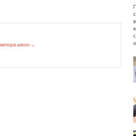
П
с
в
к
с
о
автора admin →