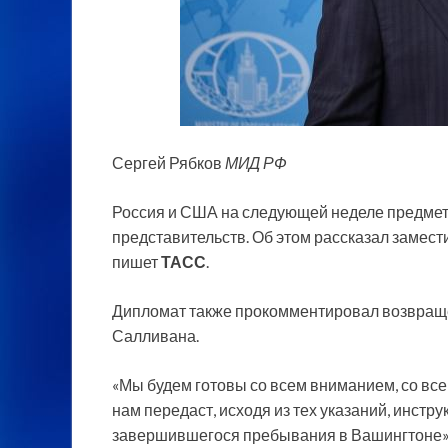
Сергей Рябков
МИД РФ
Россия и США на следующей неделе предметн
представительств. Об этом рассказал замест
пишет
ТАСС
.
Дипломат также прокомментировал возвраще
Салливана.
«Мы будем готовы со всем вниманием, со все
нам передаст, исходя из тех указаний, инстру
завершившегося пребывания в Вашингтоне», 