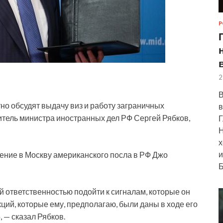
Р
2
В
о обсудят выдачу виз и работу заграничных
в
итель министра иностранных дел РФ Сергей Рябков,
Г
Н
х
и
ние в Москву американского посла в РФ Джо
Б
й ответственностью подойти к сигналам, которые он
кций, которые ему, предполагаю, были даны в ходе его
— сказал Рябков.