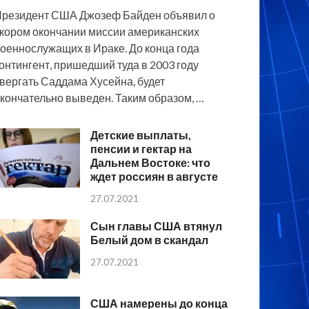
резидент США Джозеф Байден объявил о
кором окончании миссии американских
оеннослужащих в Ираке. До конца года
онтингент, пришедший туда в 2003 году
вергать Саддама Хусейна, будет
кончательно выведен. Таким образом, …
Детские выплаты,
пенсии и гектар на
Дальнем Востоке: что
ждет россиян в августе
27.07.2021
Сын главы США втянул
Белый дом в скандал
27.07.2021
США намерены до конца