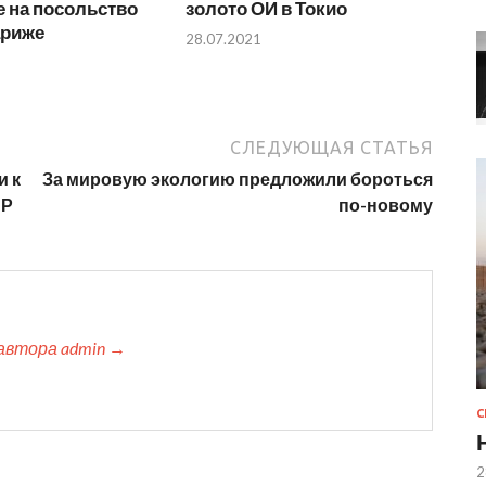
 на посольство
золото ОИ в Токио
ариже
28.07.2021
СЛЕДУЮЩАЯ СТАТЬЯ
и к
За мировую экологию предложили бороться
НР
по-новому
автора admin →
2