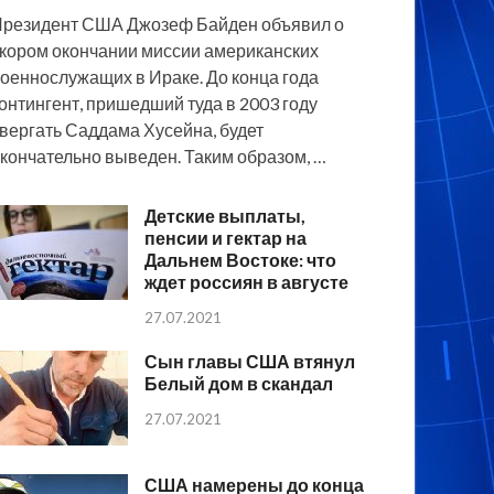
резидент США Джозеф Байден объявил о
кором окончании миссии американских
оеннослужащих в Ираке. До конца года
онтингент, пришедший туда в 2003 году
вергать Саддама Хусейна, будет
кончательно выведен. Таким образом, …
Детские выплаты,
пенсии и гектар на
Дальнем Востоке: что
ждет россиян в августе
27.07.2021
Сын главы США втянул
Белый дом в скандал
27.07.2021
США намерены до конца