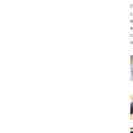
П
с
в
к
с
о