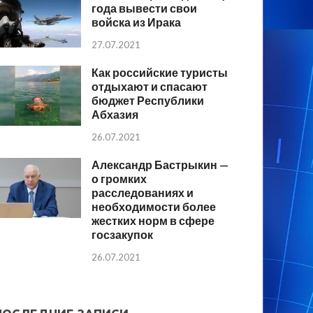
года вывести свои
войска из Ирака
27.07.2021
Как российские туристы
отдыхают и спасают
бюджет Республики
Абхазия
26.07.2021
Александр Бастрыкин —
о громких
расследованиях и
необходимости более
жестких норм в сфере
госзакупок
26.07.2021