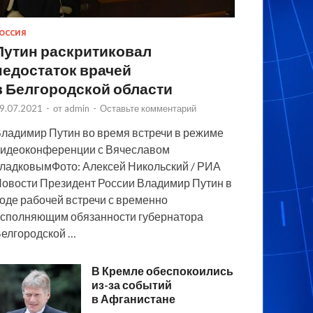
ОССИЯ
Путин раскритиковал
недостаток врачей
в Белгородской области
9.07.2021
-
от
admin
-
Оставьте комментарий
ладимир Путин во время встречи в режиме
идеоконференции с Вячеславом
ладковымФото: Алексей Никольский / РИА
овости Президент России Владимир Путин в
оде рабочей встречи с временно
сполняющим обязанности губернатора
елгородской …
В Кремле обеспокоились
из-за событий
в Афганистане