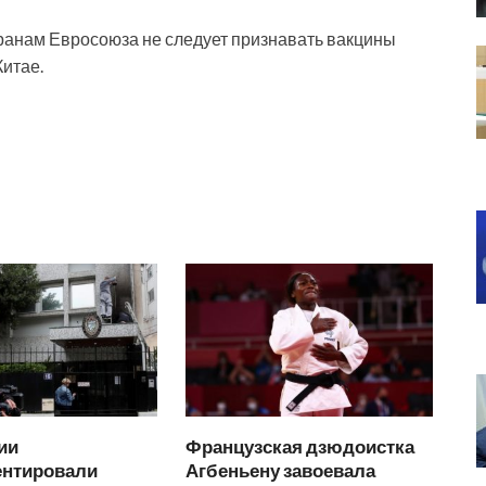
транам Евросоюза не следует признавать вакцины
Китае.
ии
Французская дзюдоистка
нтировали
Агбеньену завоевала