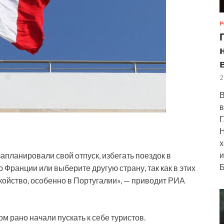
Р
2
В
в
Г
Н
х
и
планировали свой отпуск, избегать поездок в
Б
Франции или выберите другую страну, так как в этих
койство, особенно в Португалии», — приводит РИА
м рано начали пускать к себе туристов.