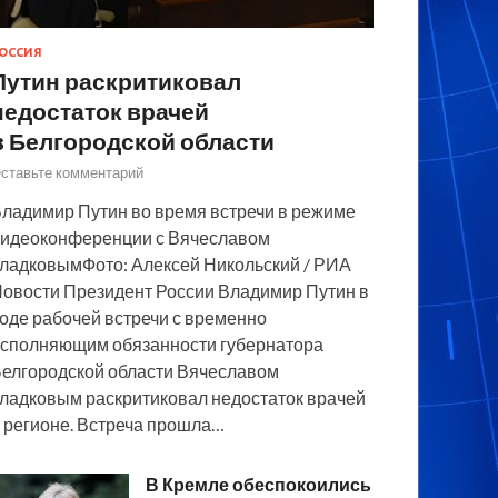
ОССИЯ
Путин раскритиковал
недостаток врачей
в Белгородской области
ставьте комментарий
ладимир Путин во время встречи в режиме
идеоконференции с Вячеславом
ладковымФото: Алексей Никольский / РИА
овости Президент России Владимир Путин в
оде рабочей встречи с временно
сполняющим обязанности губернатора
елгородской области Вячеславом
ладковым раскритиковал недостаток врачей
 регионе. Встреча прошла…
В Кремле обеспокоились