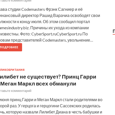
тавьте комментарий
ава студии Codemasters Фрэнк Сагниер и её
инансовый директор Рашид Варачиа освободят свои
лжности к концу июля. Об этом сообщил портал
mesindustry.biz. Причины их ухода из компании
известны. Фото: CyberSport.ruCyberSport.ru По
ловам представителей Codemasters, увольнение…
ПОДРОБНЕЕ
ЛИКОБРИТАНИЯ
илибет не существует? Принц Гарри
 Меган Маркл всех обманули
тавьте комментарий
июня принц Гарри и Меган Маркл стали родителями во
орой раз. У герцога и герцогини Сассекских родилась
чь, которую назвали Лилибет Диана в честь бабушки и