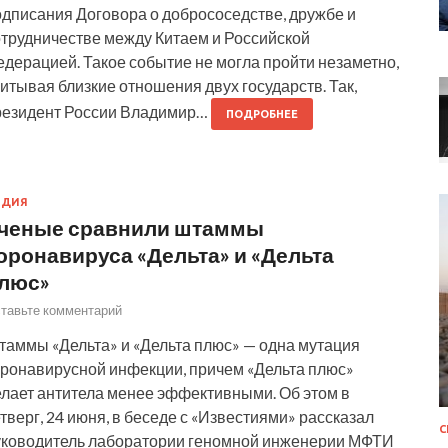
одписания Договора о добрососедстве, дружбе и
отрудничестве между Китаем и Российской
дерацией. Такое событие не могла пройти незаметно,
итывая близкие отношения двух государств. Так,
резидент России Владимир…
ПОДРОБНЕЕ
НДИЯ
ченые сравнили штаммы
оронавируса «Дельта» и «Дельта
люс»
тавьте комментарий
таммы «Дельта» и «Дельта плюс» — одна мутация
оронавирусной инфекции, причем «Дельта плюс»
елает антитела менее эффективными. Об этом в
тверг, 24 июня, в беседе с «Известиями» рассказал
уководитель лаборатории геномной инженерии МФТИ