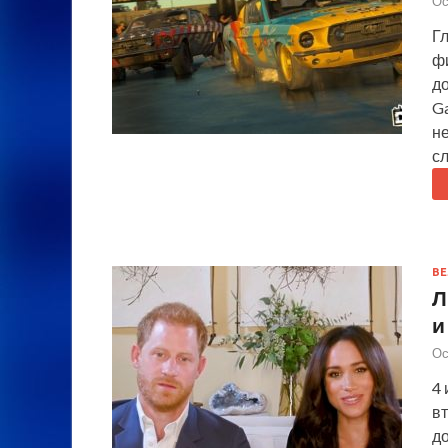
Ос
Гл
ф
до
Ga
не
с
ВЕ
Л
и
Ос
4 
вт
до