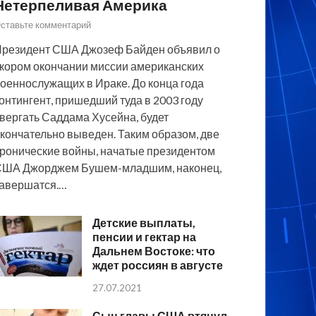
Нетерпеливая Америка
ставьте комментарий
резидент США Джозеф Байден объявил о
кором окончании миссии американских
оеннослужащих в Ираке. До конца года
онтингент, пришедший туда в 2003 году
вергать Саддама Хусейна, будет
кончательно выведен. Таким образом, две
ронические войны, начатые президентом
США Джорджем Бушем-младшим, наконец,
авершатся.…
Детские выплаты,
пенсии и гектар на
Дальнем Востоке: что
ждет россиян в августе
27.07.2021
Сын главы США втянул