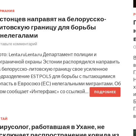
РМАНИЯ
Р
стонцев направят на белорусско-
итовскую границу для борьбы
 нелегалами
тавьте комментарий
О
то: Lenta.ruLenta.ru Департамент полиции и
В
ограничной охраны Эстонии распорядился направить
в
а белорусско-литовскую границу свое усиленное
Г
одразделение ESTPOL5 для борьбы с пытающимися
Н
опасть в Евросоюз (ЕС) нелегальными мигрантами. Об
х
том сообщает «Интерфакс» со ссылкой…
ПОДРОБНЕЕ
и
Б
Г
в
ИТАЙ
ирусолог, работавшая в Ухане, не
сключает распространение ковида из