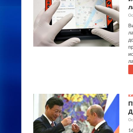
л
Ос
В
ла
до
п
и
л
К
П
Д
Ос
16