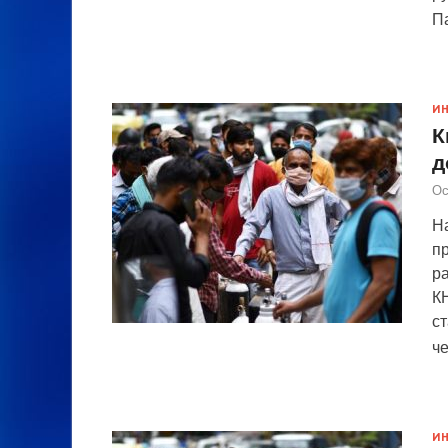
П
И
К
д
Ос
На
п
р
К
с
ч
И