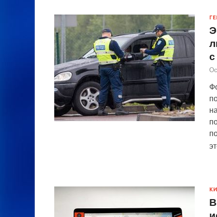
ГЕ
Э
л
с
Ос
Фо
п
н
п
п
э
К
В
и