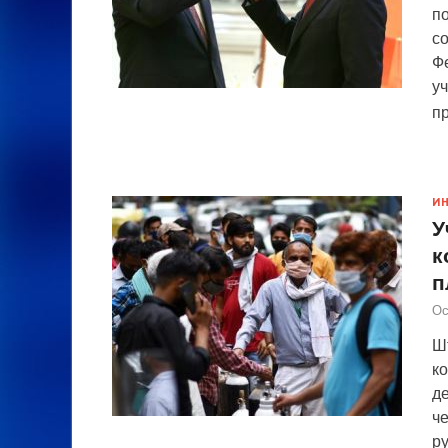
п
с
Фе
уч
п
И
У
к
п
Ос
Ш
к
д
че
р