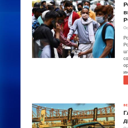
Р
в
Р
Ос
Р
Р
ш
с
о
и
ВЕ
Г
д