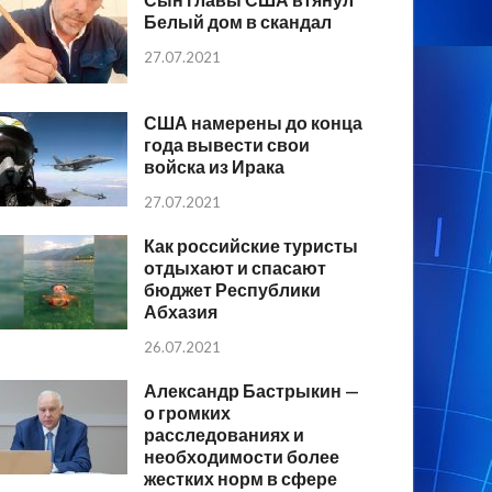
Белый дом в скандал
27.07.2021
США намерены до конца
года вывести свои
войска из Ирака
27.07.2021
Как российские туристы
отдыхают и спасают
бюджет Республики
Абхазия
26.07.2021
Александр Бастрыкин —
о громких
расследованиях и
необходимости более
жестких норм в сфере