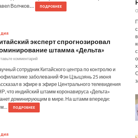
авел Волчков.…
ПОДРОБНЕЕ
О
П
с
НДИЯ
в
итайский эксперт спрогнозировал
к
оминирование штамма «Дельта»
с
о
тавьте комментарий
х
учный сотрудник Китайского центра по контролю и
рофилактике заболеваний Фэн Цзыцзянь 25 июня
з
ассказал в эфире в эфире Центрального телевидения
НР, что индийский штамм коронавируса «Дельта»
танет доминирующим в мире. На штамм впереди:
ем…
ПОДРОБНЕЕ
НДИЯ