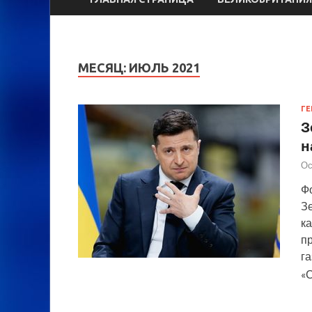
МЕСЯЦ:
ИЮЛЬ 2021
ГЕ
З
н
Ос
Фо
З
к
п
га
«