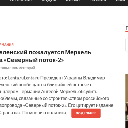
РМАНИЯ
еленский пожалуется Меркель
а «Северный поток-2»
тавьте комментарий
то: Lenta.ruLenta.ru Президент Украины Владимир
еленский пообещал на ближайшей встрече с
анцлером Германии Ангелой Меркель обсудить
роблемы, связанные со строительством российского
зопровода «Северный поток-2». Его цитирует издание
Страна.ua». По мнению политика,…
ПОДРОБНЕЕ