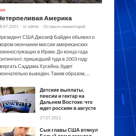
США
Нетерпеливая Америка
8.07.2021
-
от
admin
-
Оставьте комментарий
резидент США Джозеф Байден объявил о
кором окончании миссии американских
оеннослужащих в Ираке. До конца года
онтингент, пришедший туда в 2003 году
вергать Саддама Хусейна, будет
кончательно выведен. Таким образом, …
Детские выплаты,
пенсии и гектар на
Дальнем Востоке: что
ждет россиян в августе
27.07.2021
Сын главы США втянул
Белый дом в скандал