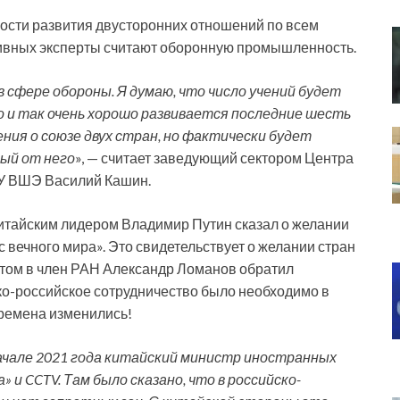
ности развития двусторонних отношений по всем
ивных эксперты считают оборонную промышленность.
сфере обороны. Я думаю, что число учений будет
 и так очень хорошо развивается последние шесть
ния о союзе двух стран, но фактически будет
ый от него
», — считает заведующий сектором Центра
У ВШЭ Василий Кашин.
китайским лидером Владимир Путин сказал о желании
 вечного мира». Это свидетельствует о желании стран
этом в член РАН Александр Ломанов обратил
ско-российское сотрудничество было необходимо в
времена изменились!
 начале 2021 года китайский министр иностранных
а» и
CCTV
. Там было сказано, что в российско-