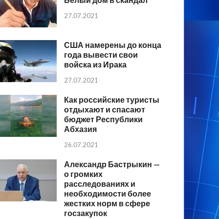
27.07.2021
США намерены до конца
года вывести свои
войска из Ирака
27.07.2021
Как российские туристы
отдыхают и спасают
бюджет Республики
Абхазия
26.07.2021
Александр Бастрыкин —
о громких
расследованиях и
необходимости более
жестких норм в сфере
госзакупок