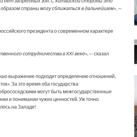
и нет запретных зон. С китайской стороны это
м образом страны могу сближаться в дальнейшем
», —
 российского президента о современном характере
ственного сотрудничества в
XXI
веке
», — сказал
орошо выражение подходит определению отношений,
ок». За это время оба государства
обрососедскими могут быть межгосударственные
ии и понимании чужих ценностей. Уж точно
илось на Западе!