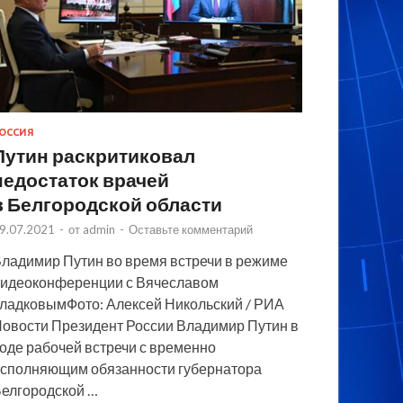
ОССИЯ
Путин раскритиковал
недостаток врачей
в Белгородской области
9.07.2021
-
от
admin
-
Оставьте комментарий
ладимир Путин во время встречи в режиме
идеоконференции с Вячеславом
ладковымФото: Алексей Никольский / РИА
овости Президент России Владимир Путин в
оде рабочей встречи с временно
сполняющим обязанности губернатора
елгородской …