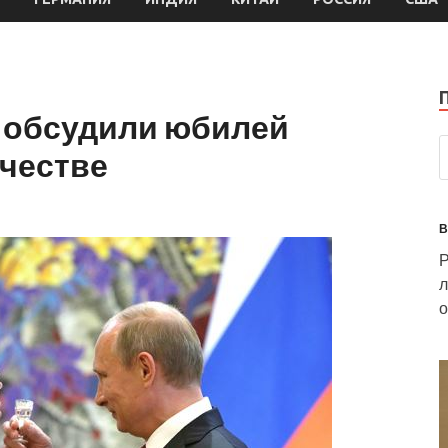
н обсудили юбилей
ичестве
В
Р
л
о