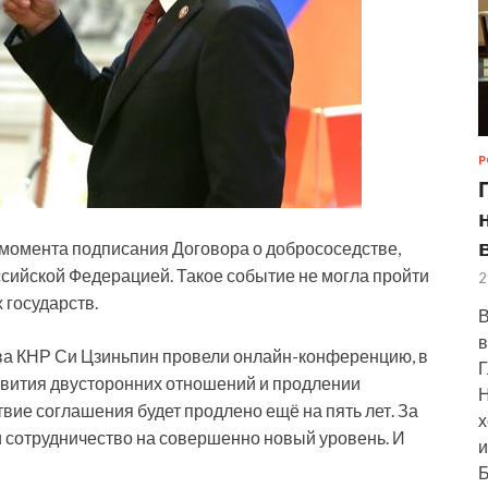
Р
с момента подписания Договора о добрососедстве,
ссийской Федерацией. Такое событие не могла пройти
2
 государств.
В
в
ава КНР Си Цзиньпин провели онлайн-конференцию, в
Г
звития двусторонних отношений и продлении
Н
вие соглашения будет продлено ещё на пять лет. За
х
и сотрудничество на совершенно новый уровень. И
и
Б