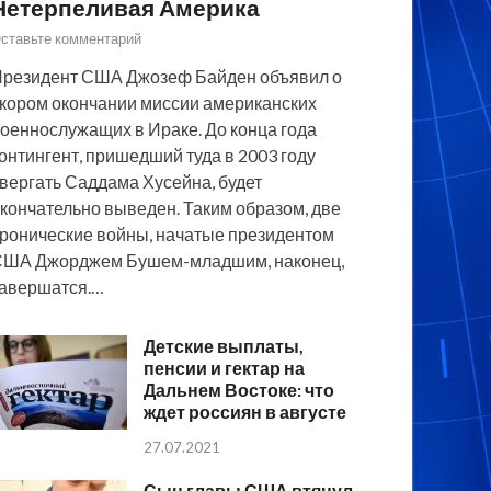
Нетерпеливая Америка
ставьте комментарий
резидент США Джозеф Байден объявил о
кором окончании миссии американских
оеннослужащих в Ираке. До конца года
онтингент, пришедший туда в 2003 году
вергать Саддама Хусейна, будет
кончательно выведен. Таким образом, две
ронические войны, начатые президентом
США Джорджем Бушем-младшим, наконец,
авершатся.…
Детские выплаты,
пенсии и гектар на
Дальнем Востоке: что
ждет россиян в августе
27.07.2021
Сын главы США втянул