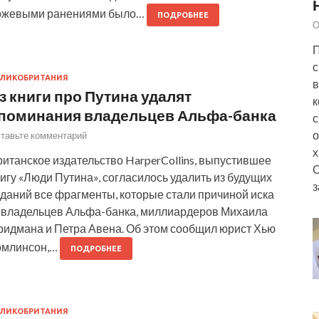
ожевыми ранениями было…
ПОДРОБНЕЕ
О
П
с
ЛИКОБРИТАНИЯ
в
з книги про Путина удалят
к
поминания владельцев Альфа-банка
с
о
тавьте комментарий
х
итанское издательство HarperCollins, выпустившее
игу «Люди Путина», согласилось удалить из будущих
з
зданий все фрагменты, которые стали причиной иска
овладельцев Альфа-банка, миллиардеров Михаила
ридмана и Петра Авена. Об этом сообщил юрист Хью
омлинсон,…
ПОДРОБНЕЕ
ЛИКОБРИТАНИЯ