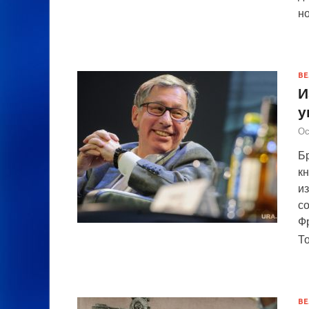
н
ВЕ
И
у
Ос
Бр
кн
и
с
Ф
Т
ВЕ