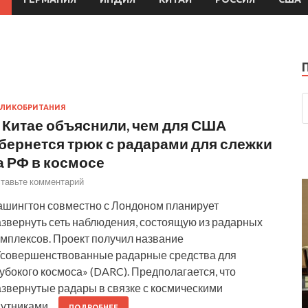
ЛИКОБРИТАНИЯ
 Китае объяснили, чем для США
бернется трюк с радарами для слежки
а РФ в космосе
тавьте комментарий
ашингтон совместно с Лондоном планирует
азвернуть сеть наблюдения, состоящую из радарных
омплексов. Проект получил название
Усовершенствованные радарные средства для
убокого космоса» (DARC). Предполагается, что
азвернутые радары в связке с космическими
путниками…
ПОДРОБНЕЕ