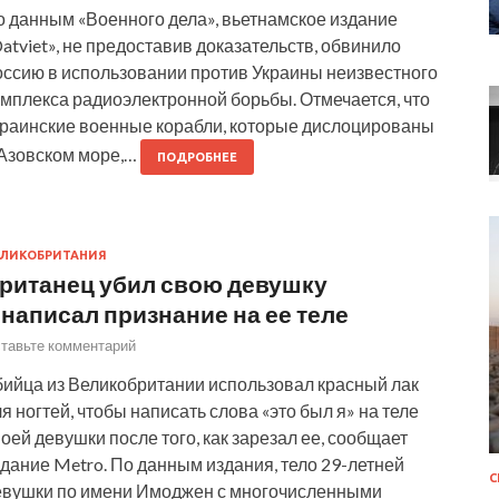
о данным «Военного дела», вьетнамское издание
atviet», не предоставив доказательств, обвинило
оссию в использовании против Украины неизвестного
омплекса радиоэлектронной борьбы. Отмечается, что
краинские военные корабли, которые дислоцированы
 Азовском море,…
ПОДРОБНЕЕ
ЛИКОБРИТАНИЯ
ританец убил свою девушку
 написал признание на ее теле
тавьте комментарий
бийца из Великобритании использовал красный лак
я ногтей, чтобы написать слова «это был я» на теле
оей девушки после того, как зарезал ее, сообщает
дание Metro. По данным издания, тело 29-летней
евушки по имени Имоджен с многочисленными