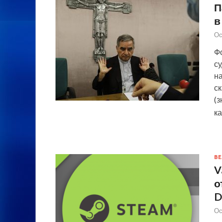
П
в
Ос
Ф
с
н
с
(з
к
ВЕ
V
о
D
Ос