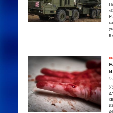
П
«D
Р
к
у
в
ВЕ
Б
и
Ос
У
дл
св
из
д