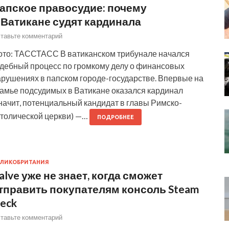
апское правосудие: почему
 Ватикане судят кардинала
тавьте комментарий
ото: ТАССТАСС В ватиканском трибунале начался
удебный процесс по громкому делу о финансовых
арушениях в папском городе-государстве. Впервые на
камье подсудимых в Ватикане оказался кардинал
начит, потенциальный кандидат в главы Римско-
атолической церкви) —…
ПОДРОБНЕЕ
ЛИКОБРИТАНИЯ
alve уже не знает, когда сможет
тправить покупателям консоль Steam
eck
тавьте комментарий