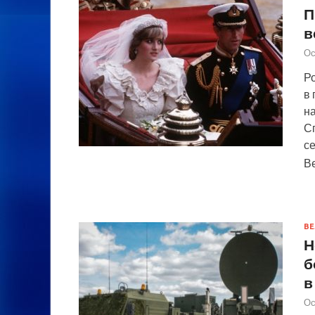
П
в
Ос
Ро
в
на
С
се
В
ВЕ
Н
б
в
Ос