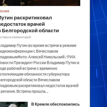
ОССИЯ
Путин раскритиковал
недостаток врачей
в Белгородской области
ставьте комментарий
ладимир Путин во время встречи в режиме
идеоконференции с Вячеславом
ладковымФото: Алексей Никольский / РИА
овости Президент России Владимир Путин в
оде рабочей встречи с временно
сполняющим обязанности губернатора
елгородской области Вячеславом
ладковым раскритиковал недостаток врачей
 регионе. Встреча прошла…
В Кремле обеспокоились