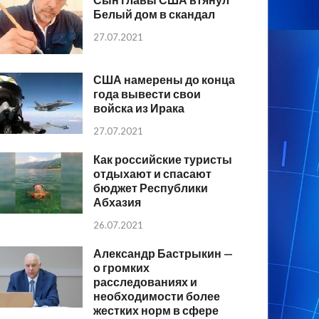
Белый дом в скандал
27.07.2021
США намерены до конца
года вывести свои
войска из Ирака
27.07.2021
Как российские туристы
отдыхают и спасают
бюджет Республики
Абхазия
26.07.2021
Александр Бастрыкин —
о громких
расследованиях и
необходимости более
жестких норм в сфере