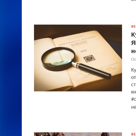
ВЕ
К
Я
н
Ос
К
о
с
кн
#
н
ВЕ