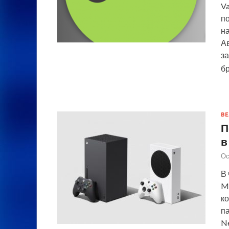
Va
по
н
Ав
за
б
ВЕ
П
в
Ос
В
Mi
к
п
Ne