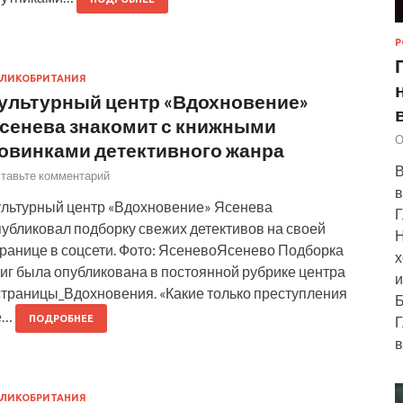
Р
ЛИКОБРИТАНИЯ
ультурный центр «Вдохновение»
сенева знакомит с книжными
О
овинками детективного жанра
В
тавьте комментарий
в
ультурный центр «Вдохновение» Ясенева
Г
публиковал подборку свежих детективов на своей
Н
транице в соцсети. Фото: ЯсеневоЯсенево Подборка
х
иг была опубликована в постоянной рубрике центра
и
страницы_Вдохновения. «Какие только преступления
Б
е…
ПОДРОБНЕЕ
Г
в
ЛИКОБРИТАНИЯ