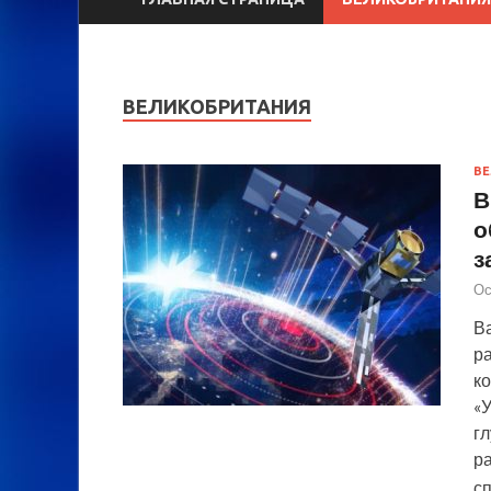
ВЕЛИКОБРИТАНИЯ
ВЕ
В
о
з
Ос
В
р
к
«
гл
р
с