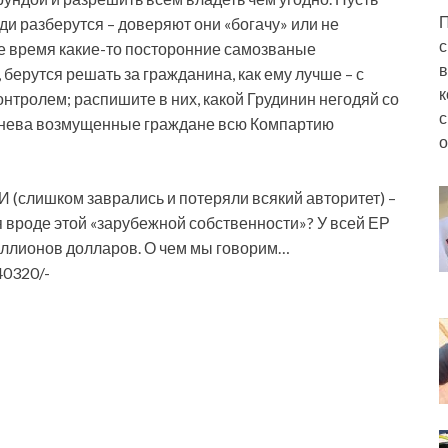
П
ди разберутся – доверяют они «богачу» или не
с
се время какие-то посторонние самозваные
в
берутся решать за гражданина, как ему лучше – с
к
онтролем; распишите в них, какой Грудинин негодяй со
с
 гнева возмущенные граждане всю Компартию
о
И (слишком заврались и потеряли всякий авторитет) –
 вроде этой «зарубежной собственности»? У всей ЕР
риллионов долларов. О чем мы говорим…
40320/-