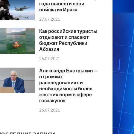
года вывести свои
войска из Ирака
27.07.2021
Как российские туристы
отдыхают и спасают
бюджет Республики
Абхазия
26.07.2021
Александр Бастрыкин —
о громких
расследованиях и
необходимости более
жестких норм в сфере
госзакупок
26.07.2021