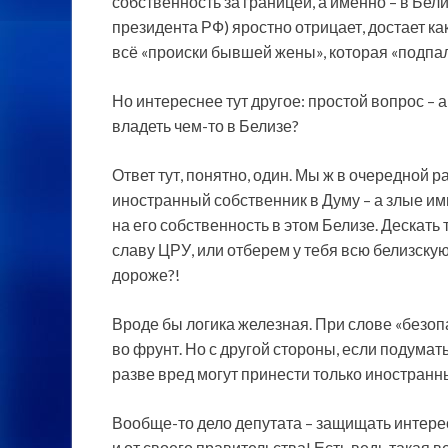
собственность за границей, а именно – в Бели
президента РФ) яростно отрицает, достает как
всё «происки бывшей жены», которая «подпал
Но интереснее тут другое: простой вопрос – 
владеть чем-то в Белизе?
Ответ тут, понятно, один. Мы ж в очередной р
иностранный собственник в Думу – а злые и
на его собственность в этом Белизе. Дескать
славу ЦРУ, или отберем у тебя всю белизскую
дороже?!
Вроде бы логика железная. При слове «безоп
во фрунт. Но с другой стороны, если подумать
разве вред могут принести только иностранн
Вообще-то дело депутата – защищать интерес
и от своего правительства! Есть ведь такая 