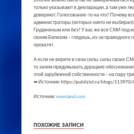
только указывают в декларации, а там уже лю
доверяют. Голосование-то на что? Почему в
администраторы (которых никто не выбирал), 
Грудининым или без? У вас же все СМИ под к
своим Белизом – глядишь, из-за праведного
прокатят.
А если не верите в свои силы, силы своих СМ
то зачем придумывать дурацкие обоснования
этой зарубежной собственности – на пару т
➡ Источник: https://publizist.ru/blogs/113970/
Источник:
newsland.com
ПОХОЖИЕ ЗАПИСИ