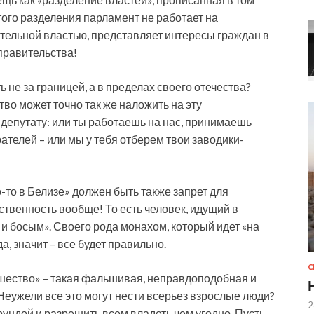
этого разделения парламент не работает на
тельной властью, представляет интересы граждан в
 правительства!
ь не за границей, а в пределах своего отечества?
тво может точно так же наложить на эту
депутату: или ты работаешь на нас, принимаешь
телей – или мы у тебя отберем твои заводики-
о-то в Белизе» должен быть также запрет для
ственность вообще! То есть человек, идущий в
 и босым». Своего рода монахом, который идет «на
да, значит – все будет правильно.
ашество» – такая фальшивая, неправдоподобная и
 Неужели все это могут нести всерьез взрослые люди?
2
ундой и разрешить всем владеть чем угодно. Пусть