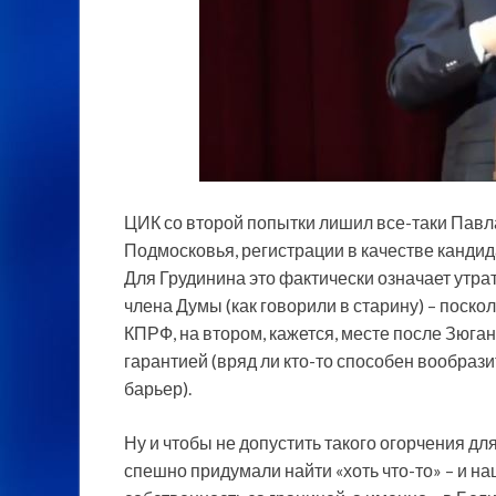
ЦИК со второй попытки лишил все-таки Павла
Подмосковья, регистрации в качестве канди
Для Грудинина это фактически означает утрат
члена Думы (как говорили в старину) – поско
КПРФ, на втором, кажется, месте после Зюгано
гарантией (вряд ли кто-то способен вообраз
барьер).
Ну и чтобы не допустить такого огорчения 
спешно придумали найти «хоть что-то» – и на