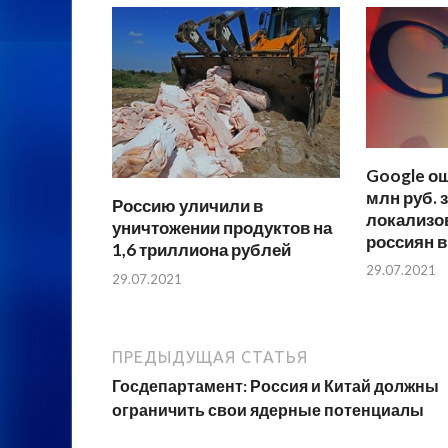
Google о
млн руб. з
Россию уличили в
локализо
уничтожении продуктов на
россиян 
1,6 триллиона рублей
29.07.2021
29.07.2021
ПРЕДЫДУЩАЯ СТАТЬЯ
Госдепартамент: Россия и Китай должны
ограничить свои ядерные потенциалы