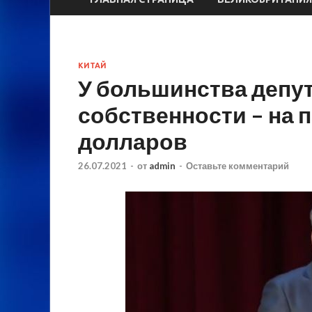
КИТАЙ
У большинства депу
собственности – на 
долларов
26.07.2021
-
от
admin
-
Оставьте комментарий