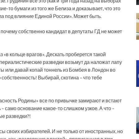
зе. Грудинин все это (как и три года назад на выборах
ие-то бумаги из того же Белиза и доказывает, что это
а под влияние Единой России». Может быть.
а почему собственно кандидат в депутаты ГД не может
аз «в кольце врагов». Дескать проберется такой
мпериалистические разведки возьмут да наложат лапу
 ты или давай копай тоннель из Бомбея в Лондон во
 собственность! Выбирай, скотина – что тебе
асность Родины» все по привычке замирают и встают
 – само основание какое-то слишком узкое. А что –
ые разведки?!
ы своих избирателей. И не только от иностранных, но
вещь как «разделение властей», прописанная в том