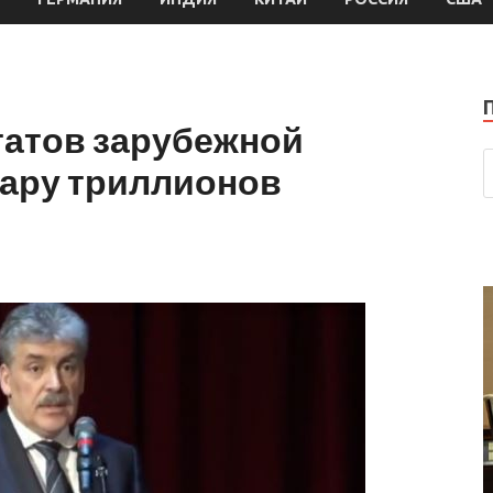
татов зарубежной
пару триллионов