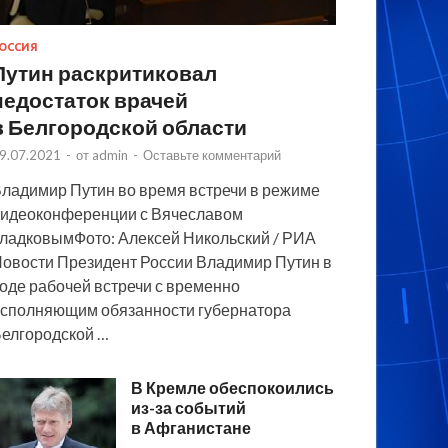
ОССИЯ
Путин раскритиковал
недостаток врачей
в Белгородской области
9.07.2021
-
от
admin
-
Оставьте комментарий
ладимир Путин во время встречи в режиме
идеоконференции с Вячеславом
ладковымФото: Алексей Никольский / РИА
овости Президент России Владимир Путин в
оде рабочей встречи с временно
сполняющим обязанности губернатора
елгородской …
В Кремле обеспокоились
из-за событий
в Афганистане