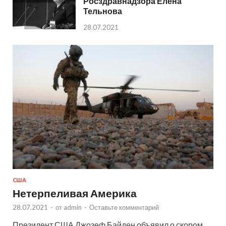
Росздравнадзора Елена
Тельнова
28.07.2021
США
Нетерпеливая Америка
28.07.2021
-
от
admin
-
Оставьте комментарий
Президент США Джозеф Байден объявил о скором