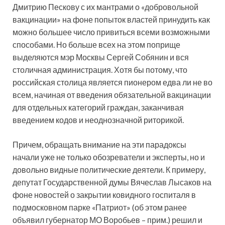
Дмитрию Пескову с их мантрами о «добровольной
вакцинации» на фоне попыток властей принудить как
можно большее число привиться всеми возможными
способами. Но больше всех на этом поприще
выделяются мэр Москвы Сергей Собянин и вся
столичная администрация. Хотя бы потому, что
российская столица является пионером едва ли не во
всем, начиная от введения обязательной вакцинации
для отдельных категорий граждан, заканчивая
введением кодов и неоднозначной риторикой.
Причем, обращать внимание на эти парадоксы
начали уже не только обозреватели и эксперты, но и
довольно видные политические деятели. К примеру,
депутат Государственной думы Вячеслав Лысаков на
фоне новостей о закрытии ковидного госпиталя в
подмосковном парке «Патриот» (об этом ранее
объявил губернатор МО Воробьев – прим.) решил и