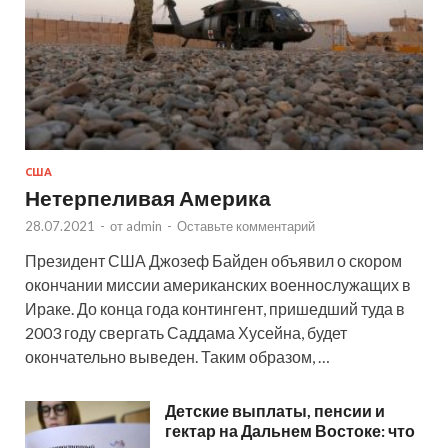
США
Нетерпеливая Америка
28.07.2021
-
от
admin
-
Оставьте комментарий
Президент США Джозеф Байден объявил о скором
окончании миссии американских военнослужащих в
Ираке. До конца года контингент, пришедший туда в
2003 году свергать Саддама Хусейна, будет
окончательно выведен. Таким образом, …
Детские выплаты, пенсии и
гектар на Дальнем Востоке: что