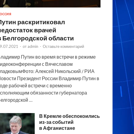
ОССИЯ
Путин раскритиковал
недостаток врачей
в Белгородской области
9.07.2021
-
от
admin
-
Оставьте комментарий
ладимир Путин во время встречи в режиме
идеоконференции с Вячеславом
ладковымФото: Алексей Никольский / РИА
овости Президент России Владимир Путин в
оде рабочей встречи с временно
сполняющим обязанности губернатора
елгородской …
В Кремле обеспокоились
из-за событий
в Афганистане