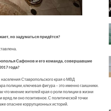
ает, но задуматься придётся?
ставлена.
рополья Сафонов и его команда, совершавшие
017 года?
е населения Ставропольского края о МВД
ра полиции, ключевая фигура – это именно гаишники.
к что мнение жителей края о роли полиции в жизни
 вряд ли оно позитивное. С политической точки
аже опаснее коррупционных историй.