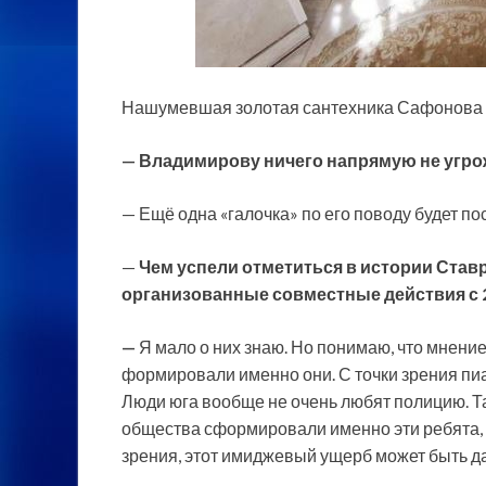
Нашумевшая золотая сантехника Сафонова
— Владимирову ничего напрямую не угрож
— Ещё одна «галочка» по его поводу будет по
—
Чем успели отметиться в истории Став
организованные совместные действия с 2
—
Я мало о них знаю. Но понимаю, что мнени
формировали именно они. С точки зрения пиа
Люди юга вообще не очень любят полицию. Та
общества сформировали именно эти ребята, и
зрения, этот имиджевый ущерб может быть д