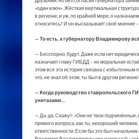
друзьями, но без согласия губернатора зани
«один ключ». Жёсткая вертикальная структур
в регионе, и уж, по крайней мере, о назначае
относитесь? И он высказывает своё мнение –
— То есть, к губернатору Владимирову вс
— Бесспорно, будут. Даже если нет юридичес
назначает главу ГИБДД – но моральная остаё
этом вся эта история связана с избыточным 
что, не знал об этом, ты был в другом регион
— Когда руководство ставропольского ГИ
унитазами…
— Да-да. Скажут: «Они не твои подчинённые,
прямого вопроса, как ты, нехороший человек, 
ответственности. Если бы это был начальник 
Владимир Владимирович уже паковал бы чемо