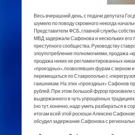
Весь вчерашний день, с подачи депутата Го
шумело по поводу скромного некогда начал
Представители ФСБ, главной службы собств
МВД
задержали Сафонова и нескольких его 
преступного сообщества. Руководству ставр
злоупотребление полномочиями, продажа «кра
продажа неких не регламентированных ника
«проездных», позволявших фурам с зерном и
перемещаться по Ставрополью с «перегрузом»
гаишникам. На этих «проездных» Сафонов п
рублей. При этом большой фурор произвели
выдержанного в чуть упрощённых традициях
(но тут, конечно, надо уметь разбираться в со
итогам всей этой роскоши Алексею Сафонову
обсудил задержание Сафонова с региональ