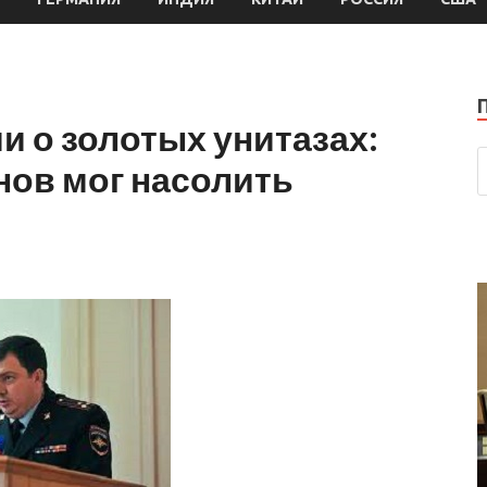
 о золотых унитазах:
ов мог насолить