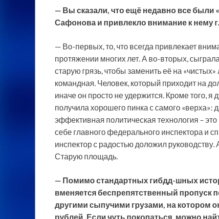
— Вы сказали, что ещё недавно все были 
Сафонова и привлекло внимание к нему 
— Во-первых, то, что всегда привлекает вни
протяжении многих лет. А во-вторых, сыграла
старую грязь, чтобы заменить её на «чистых» 
командная. Человек, который приходит на до
иначе он просто не удержится. Кроме того, я
получила хорошего пинка с самого «верха»: 
эффективная политическая технология – это 
себе главного федерального инспектора и спр
инспектор с радостью доложил руководству. 
Старую площадь.
— Помимо стандартных гибдд-шных исто
вменяется беспрепятственный пропуск по
другими сыпучими грузами, на котором о
рублей. Если чуть покопаться, можно най