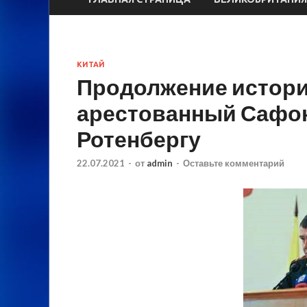
КИТАЙ
Продолжение истории
арестованный Сафон
Ротенбергу
22.07.2021
-
от
admin
-
Оставьте комментарий