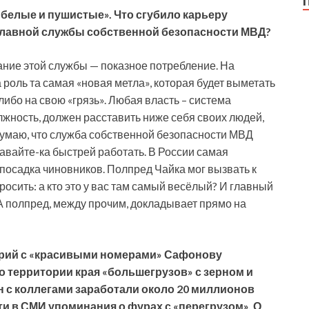
«белые и пушистые». Что сгубило карьеру
главной службы собственной безопасности МВД?
мание этой службы — показное потребление. На
 роль та самая «новая метла», которая будет выметать
либо на свою «грязь». Любая власть – система
лжность, должен расставить ниже себя своих людей,
 думаю, что служба собственной безопасности МВД
давайте-ка быстрей работать. В России самая
посадка чиновников. Полпред Чайка мог вызвать к
осить: а кто это у вас там самый весёлый? И главный
А полпред, между прочим, докладывает прямо на
рий с «красивыми номерами» Сафонову
 территории края «большегрузов» с зерном и
н с коллегами заработали около 20 миллионов
ти в СМИ упоминания о фурах с «перегрузом». О