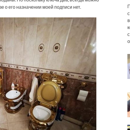
П
азе о его назначении моей подписи нет.
с
в
к
с
о