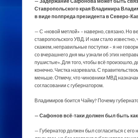
— Задержание Сафонова может быть связ
Ставропольского края Владимира Владим
в виде полпреда президента в Северо-К
— С «новой метлой» – наверно, связано. Но в
ставропольского УВД. И нам стало известно,
скажем, неправильные поступки – я не говорю 
со вчерашнего дня мы узнали об этих неправи
пушистые». Для того, чтобы всё произошло, 
конечно. Чистка назревала. С правительство
меньше. Отмечу, что чиновники МВД назнача
согласовании с губернатором.
Владимиров боится Чайку? Почему губернат
— Сафонов всё-таки должен был быть как
— Губернатор должен был согласиться с его 