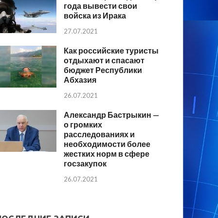
года вывести свои
войска из Ирака
27.07.2021
Как российские туристы
отдыхают и спасают
бюджет Республики
Абхазия
26.07.2021
Александр Бастрыкин —
о громких
расследованиях и
необходимости более
жестких норм в сфере
госзакупок
26.07.2021