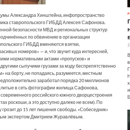
Р
сдумы Александра Хинштейна, инфопространство
ьника ставропольского ГИБДД Алексея Сафонова.
енной безопасности МВД и региональных структур
подчинённых по обвинению в организации
опольского ГИБДД вменяются взятки,
2
сивых номеров» — и, что звучит куда интересней,
В
кими нормативными актами «пропусков» и
в
 другими сыпучими грузами за мзду беспрепятственно
Г
 на борту, не попадаясь, разумеется, местным
Н
редположительно заработал порядка 20 миллионов
х
 слитые в сеть фотографии жилища Сафонова,
и
 современного российского южного дворцестроения
Б
ртах роскоши, а это доступно далеко не всем). По
 грозит до 15 лет лишения свободы. «Собеседник»
ным экспертом Дмитрием Журавлёвым.