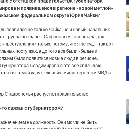
ано с отставкой правительства губернатора
ирова и появившейся в регионе «новой метлой»
авказском федеральном округе Юрия Чайки?
едь появился не только Чайка, но и новый начальник
 что группа во главе с Сафоновым совершала, так
«преступления» только потому, что я не суд, – так вот
льных поступках, а до того все были «белые и
должны были появиться новые люди в регионе,
м губернатора Владимирова я это всё связываю
ются системой «двух ключей»: министерством МВД в
ор Ставрополья распустил правительство
-то связан с губернатором?
назначением на должность. Они могли не быть