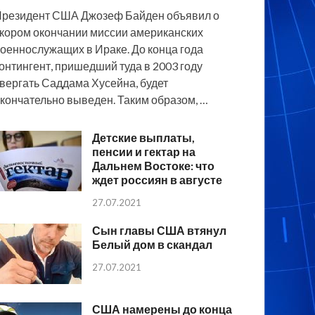
резидент США Джозеф Байден объявил о
кором окончании миссии американских
оеннослужащих в Ираке. До конца года
онтингент, пришедший туда в 2003 году
вергать Саддама Хусейна, будет
кончательно выведен. Таким образом, …
Детские выплаты,
пенсии и гектар на
Дальнем Востоке: что
ждет россиян в августе
27.07.2021
Сын главы США втянул
Белый дом в скандал
27.07.2021
США намерены до конца