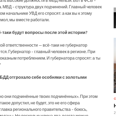
мать высокие должности в МВД нельзя. Вот в ФСБ –
а. МВД – структура двух подчинений. Главный человек
мом начальнике УВД его спросят: а как вы к этому
 мол, мы вместе работали.
ё-таки будут вопросы после этой истории?
кой ответственности — всё-таки не губернатор
тся. Губернатор – главный человек в регионе. При
показным потреблением. И губернатора спросят: а ты
е?
БДД отгрохало себе особняки с золотыми
 но они подчинённые твоих подчинённых». При этом
такое допустил, не будет, это не его сфера
главка регионального правительства – боюсь,
2
даны. Но поскольку ключа два, всегда можно