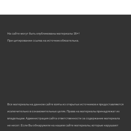
На сайте могут быть опубликованы материалы 18+!
При цитировании ссылка на источник обязательна.
Все материалы на данном сайте взяты из открытых источников и предоставляются
исключительно в ознакомительных целях. Права на материалы принадлежат их
владельцам. Администрация сайта ответственности за содержание материала
не несет. Если Вы обнаружили на нашем сайте материалы, которые нарушают