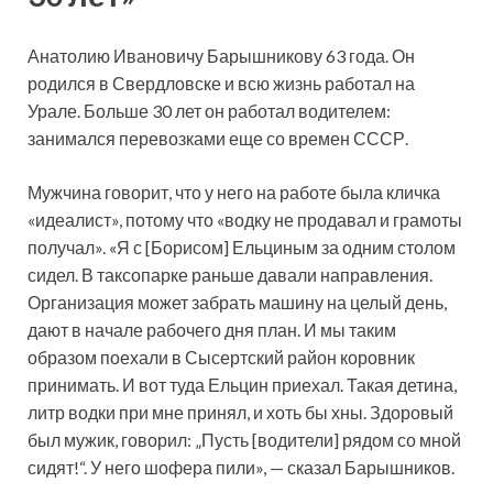
Анатолию Ивановичу Барышникову 63 года. Он
родился в Свердловске и всю жизнь работал на
Урале. Больше 30 лет он работал водителем:
занимался перевозками еще со времен СССР.
Мужчина говорит, что у него на работе была кличка
«идеалист», потому что «водку не продавал и грамоты
получал». «Я с [Борисом] Ельциным за одним столом
сидел. В таксопарке раньше давали направления.
Организация может забрать машину на целый день,
дают в начале рабочего дня план. И мы таким
образом поехали в Сысертский район коровник
принимать. И вот туда Ельцин приехал. Такая детина,
литр водки при мне принял, и хоть бы хны. Здоровый
был мужик, говорил: „Пусть [водители] рядом со мной
сидят!“. У него шофера пили», — сказал Барышников.