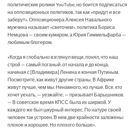
политические ролики YouTube, но боится подписаться
на оппозиционных политиков, так как «придут и все
заберут». Оппозиционера Алексея Навального
мужчина называет «светочем», политика Бориса
Немцова — своим кумиром, а Юрия Гиммельфарба —
любимым блогером.
«Когда я глобально взглянул вещи, понял, что наш
строй — самый поганый, от начала и до конца,
начиная с [Владимира] Ленина и кончая Путиным.
Посмотрите, как живут другие страны. В Африке
живут лучше, чем мы. Ненамного, но лучше. Все, кто
хочет уехать, — уезжайте, — призывает Барышников.
— В советское время КПСС была их ширмой. У
каждого же был шкурный интерес. По натуре своей
человек так устроен. В нем две крайности заложены:
плохое и хорошее. Но плохого больше».