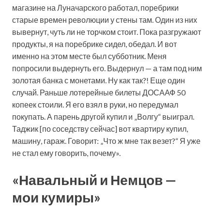
магазине на Луначарского работал, поребрики
старые времен революции у стены там. Один из них
вывернут, чуть ли не торчком стоит. Пока разгружают
продукты, я на поребрике сидел, обедал. И вот
именно на этом месте был субботник. Меня
попросили выдернуть его. Выдернул — а там под ним
золотая банка с монетами. Ну как так?! Еще один
случай. Раньше лотерейные билеты ДОСААФ 50
копеек стоили. Я его взял в руки, но передумал
покупать. А парень другой купил и „Волгу“ выиграл.
Таджик [по соседству сейчас] вот квартиру купил,
машину, гараж. Говорит: „Что ж мне так везет?“ Я уже
не стал ему говорить, почему».
«Навальный и Немцов —
мои кумиры»