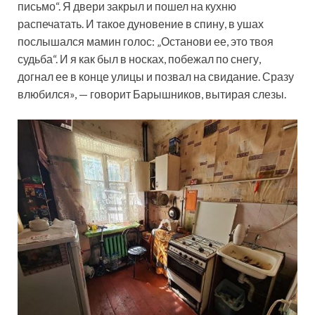
письмо“. Я двери закрыл и пошел на кухню
распечатать. И такое дуновение в спину, в ушах
послышался мамин голос: „Останови ее, это твоя
судьба“. И я как был в носках, побежал по снегу,
догнал ее в конце улицы и позвал на свидание. Сразу
влюбился», — говорит Барышников, вытирая слезы.