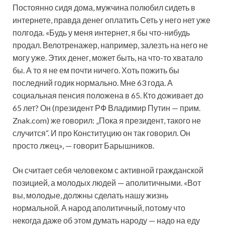
Постоянно сидя дома, мужчина полюбил сидеть в
интернете, правда денег оплатить Сеть у него нет уже
полгода. «Будь у меня интернет, я бы что-нибудь
продал. Велотренажер, например, залезть на него не
могу уже. Этих денег, может быть, на что-то хватало
бы. А то я не ем почти ничего. Хоть пожить бы
последний годик нормально. Мне 63 года. А
социальная пенсия положена в 65. Кто доживает до
65 лет? Он (президент РФ Владимир Путин — прим.
Znak.com) же говорил: „Пока я президент, такого не
случится“. И про Конституцию он так говорил. Он
просто лжец», — говорит Барышников.
Он считает себя человеком с активной гражданской
позицией, а молодых людей — аполитичными. «Вот
вы, молодые, должны сделать нашу жизнь
нормальной. А народ аполитичный, потому что
некогда даже об этом думать народу — надо на еду