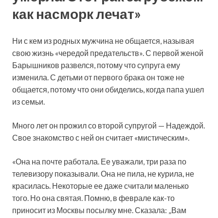
как насморк лечат»
Ни с кем из родных мужчина не общается, называя
свою жизнь «чередой предательств». С первой женой
Барышников развелся, потому что супруга ему
изменила. С детьми от первого брака он тоже не
общается, потому что они обиделись, когда папа ушел
из семьи.
Много лет он прожил со второй супругой — Надеждой.
Свое знакомство с ней он считает «мистическим».
«Она на почте работала. Ее уважали, три раза по
телевизору показывали. Она не пила, не курила, не
красилась. Некоторые ее даже считали маленько
того. Но она святая. Помню, в феврале как-то
приносит из Москвы посылку мне. Сказала: „Вам