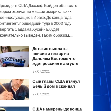
резидент США Джозеф Байден объявил о
кором окончании миссии американских
оеннослужащих в Ираке. До конца года
онтингент, пришедший туда в 2003 году
вергать Саддама Хусейна, будет
кончательно выведен. Таким образом, …
Детские выплаты,
пенсии и гектар на
Дальнем Востоке: что
ждет россиян в августе
27.07.2021
Сын главы США втянул
Белый дом в скандал
27.07.2021
США намерены до конца