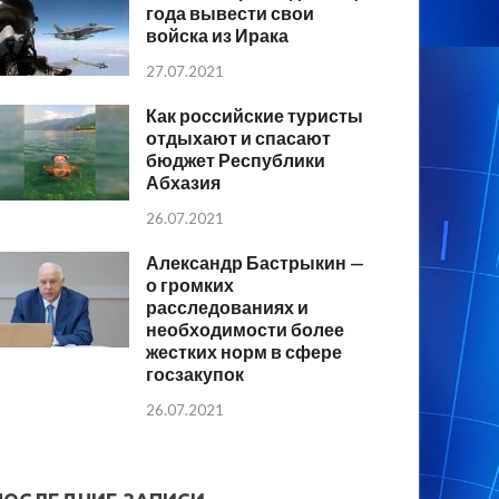
года вывести свои
войска из Ирака
27.07.2021
Как российские туристы
отдыхают и спасают
бюджет Республики
Абхазия
26.07.2021
Александр Бастрыкин —
о громких
расследованиях и
необходимости более
жестких норм в сфере
госзакупок
26.07.2021