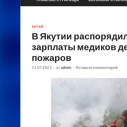
КИТАЙ
В Якутии распоряди
зарплаты медиков де
пожаров
21.07.2021
-
от
admin
-
Оставьте комментарий