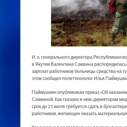
И. о. генерального директора Республиканс
в Якутии Валентина Саввина распорядилась 
зарплат работников больницы средства на т
этом сообщил политтехнолог Илья Паймушкин
Паймушкин опубликован приказ «Об оказани
Саввиной. Как сказано в нем, директорам ме
срок до 21 июля требуется сдать в бухгалте
работников, желающих оказать материальну