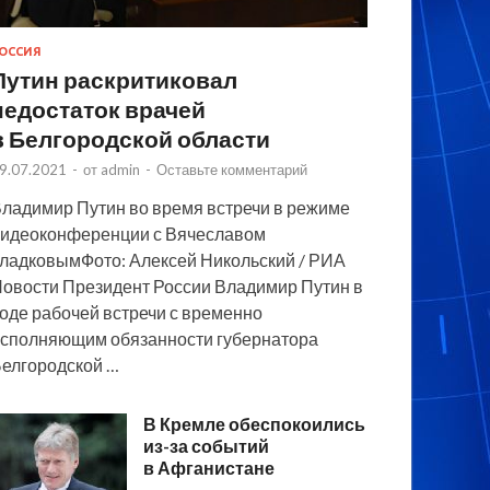
ОССИЯ
Путин раскритиковал
недостаток врачей
в Белгородской области
9.07.2021
-
от
admin
-
Оставьте комментарий
ладимир Путин во время встречи в режиме
идеоконференции с Вячеславом
ладковымФото: Алексей Никольский / РИА
овости Президент России Владимир Путин в
оде рабочей встречи с временно
сполняющим обязанности губернатора
елгородской …
В Кремле обеспокоились
из-за событий
в Афганистане