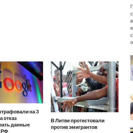
П
с
в
к
с
о
штрафовали на 3
а отказ
В Литве протестовали
вать данные
против эмигрантов
в РФ