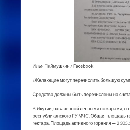
Илья Паймушкин / Facebook
«Желающие могут перечислить большую сумм
Средства должны быть перечислены на счета
В Якутии, охваченной лесными пожарами, сго
республиканского ГУ МЧС. Общая площадь тер
гектара. Площадь активного горения — 2 305,1