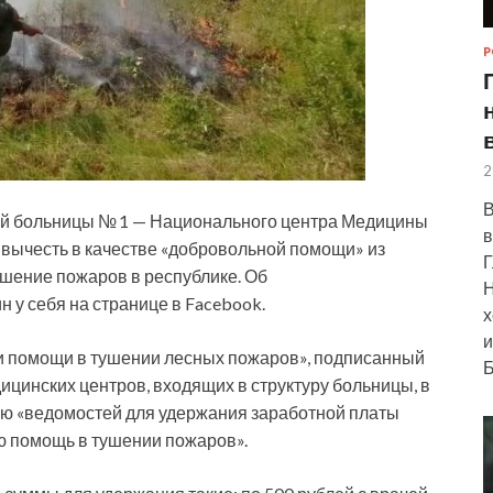
Р
2
В
кой больницы № 1 — Национального центра Медицины
в
вычесть в качестве «добровольной помощи» из
Г
ушение пожаров в республике. Об
Н
 у себя на странице в Facebook.
х
и
и помощи в тушении лесных пожаров», подписанный
Б
дицинских центров, входящих в структуру больницы, в
рию «ведомостей для удержания заработной платы
ю помощь в тушении пожаров».