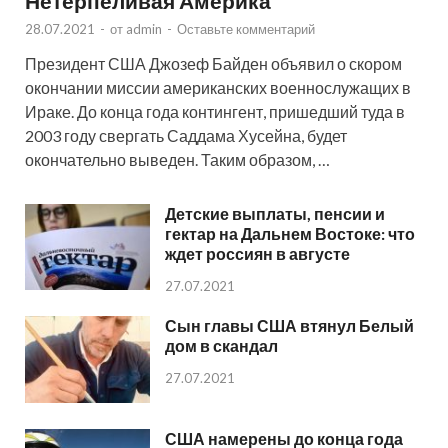
Нетерпеливая Америка
28.07.2021
-
от
admin
-
Оставьте комментарий
Президент США Джозеф Байден объявил о скором
окончании миссии американских военнослужащих в
Ираке. До конца года контингент, пришедший туда в
2003 году свергать Саддама Хусейна, будет
окончательно выведен. Таким образом, …
Детские выплаты, пенсии и
гектар на Дальнем Востоке: что
ждет россиян в августе
27.07.2021
Сын главы США втянул Белый
дом в скандал
27.07.2021
США намерены до конца года