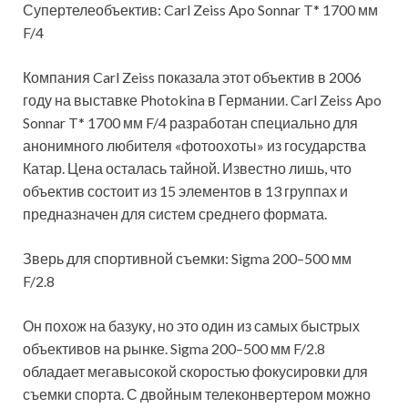
Супертелеобъектив: Carl Zeiss Apo Son­nar T* 1700 мм
F/4
Компания Carl Zeiss показала этот объектив в 2006
году на выставке Pho­tok­i­na в Германии. Carl Zeiss Apo
Son­nar T* 1700 мм F/4 разработан специально для
анонимного любителя «фотоохоты» из государства
Катар. Цена осталась тайной. Известно лишь, что
объектив состоит из 15 элементов в 13 группах и
предназначен для систем среднего формата.
Зверь для спортивной съемки: Sig­ma 200–500 мм
F/2.8
Он похож на базуку, но это один из самых быстрых
объективов на рынке. Sig­ma 200–500 мм F/2.8
обладает мегавысокой скоростью фокусировки для
съемки спорта. С двойным телеконвертером можно