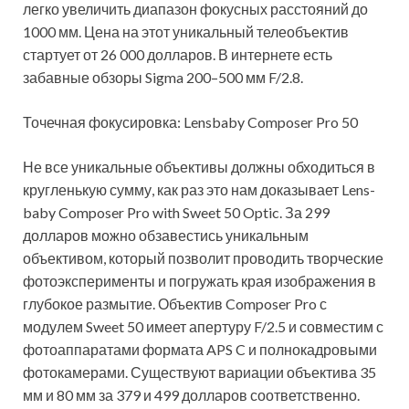
легко увеличить диапазон фокусных расстояний до
1000 мм. Цена на этот уникальный телеобъектив
стартует от 26 000 долларов. В интернете есть
забавные обзоры Sig­ma 200–500 мм F/2.8.
Точечная фокусировка: Lens­ba­by Com­pos­er Pro 50
Не все уникальные объективы должны обходиться в
кругленькую сумму, как раз это нам доказывает Lens­
ba­by Com­pos­er Pro with Sweet 50 Optic. За 299
долларов можно обзавестись уникальным
объективом, который позволит проводить творческие
фотоэксперименты и погружать края изображения в
глубокое размытие. Объектив Com­pos­er Pro с
модулем Sweet 50 имеет апертуру F/2.5 и совместим с
фотоаппаратами формата APS C и полнокадровыми
фотокамерами. Существуют вариации объектива 35
мм и 80 мм за 379 и 499 долларов соответственно.