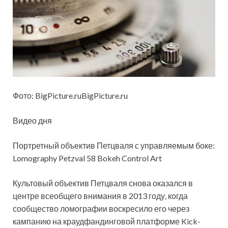
Фото: BigPicture.ruBigPicture.ru
Видео дня
Портретный объектив Петцваля с управляемым боке:
Lomog­ra­phy Pet­z­val 58 Bokeh Con­trol Art
Культовый объектив Петцваля снова оказался в
центре всеобщего внимания в 2013 году, когда
сообщество ломографии воскресило его через
кампанию на краудфандинговой платформе Kick­