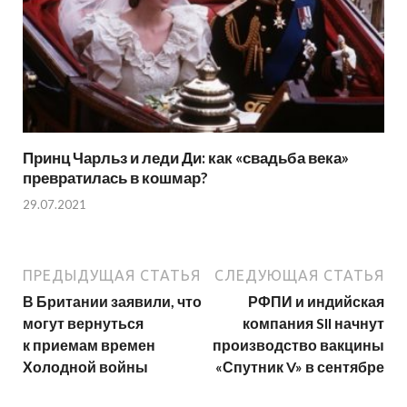
Принц Чарльз и леди Ди: как «свадьба века»
превратилась в кошмар?
29.07.2021
ПРЕДЫДУЩАЯ СТАТЬЯ
СЛЕДУЮЩАЯ СТАТЬЯ
В Британии заявили, что
РФПИ и индийская
могут вернуться
компания SII начнут
к приемам времен
производство вакцины
Холодной войны
«Спутник V» в сентябре