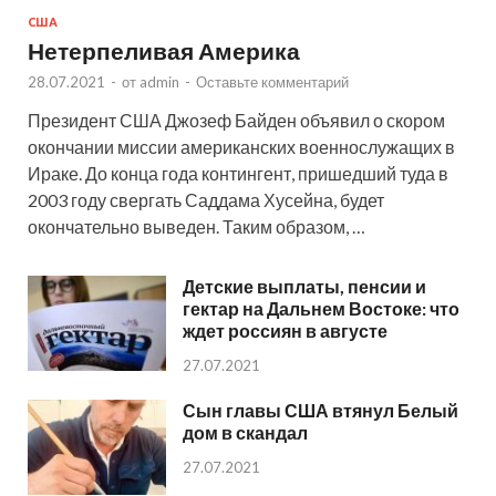
США
Нетерпеливая Америка
28.07.2021
-
от
admin
-
Оставьте комментарий
Президент США Джозеф Байден объявил о скором
окончании миссии американских военнослужащих в
Ираке. До конца года контингент, пришедший туда в
2003 году свергать Саддама Хусейна, будет
окончательно выведен. Таким образом, …
Детские выплаты, пенсии и
гектар на Дальнем Востоке: что
ждет россиян в августе
27.07.2021
Сын главы США втянул Белый
дом в скандал
27.07.2021