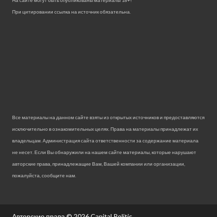
На сайте могут быть опубликованы материалы 18+!
При цитировании ссылка на источник обязательна.
Все материалы на данном сайте взяты из открытых источников и предоставляются
исключительно в ознакомительных целях. Права на материалы принадлежат их
владельцам. Администрация сайта ответственности за содержание материала
не несет. Если Вы обнаружили на нашем сайте материалы, которые нарушают
авторские права, принадлежащие Вам, Вашей компании или организации,
пожалуйста, сообщите нам.
Авторские права © 2026
Capital Politic.
.