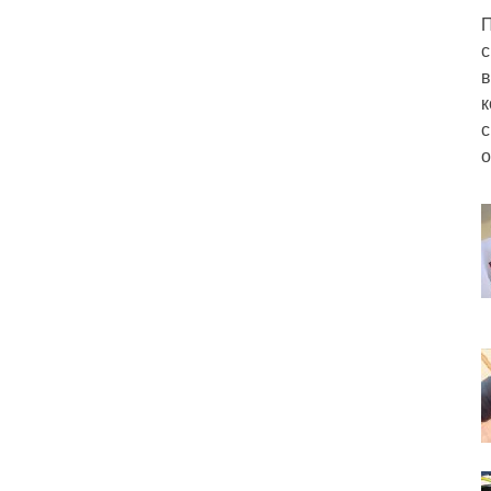
П
с
в
к
с
о