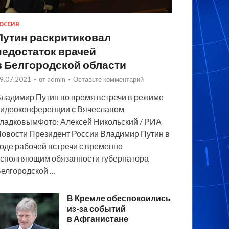
ОССИЯ
Путин раскритиковал
недостаток врачей
в Белгородской области
9.07.2021
-
от
admin
-
Оставьте комментарий
ладимир Путин во время встречи в режиме
идеоконференции с Вячеславом
ладковымФото: Алексей Никольский / РИА
овости Президент России Владимир Путин в
оде рабочей встречи с временно
сполняющим обязанности губернатора
елгородской …
В Кремле обеспокоились
из-за событий
в Афганистане