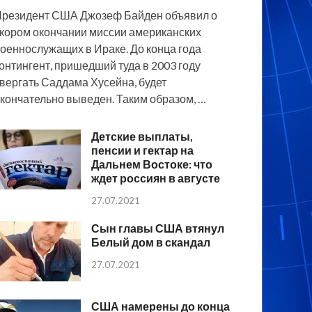
резидент США Джозеф Байден объявил о
кором окончании миссии американских
оеннослужащих в Ираке. До конца года
онтингент, пришедший туда в 2003 году
вергать Саддама Хусейна, будет
кончательно выведен. Таким образом, …
Детские выплаты,
пенсии и гектар на
Дальнем Востоке: что
ждет россиян в августе
27.07.2021
Сын главы США втянул
Белый дом в скандал
27.07.2021
США намерены до конца