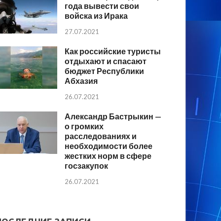
года вывести свои
войска из Ирака
27.07.2021
Как российские туристы
отдыхают и спасают
бюджет Республики
Абхазия
26.07.2021
Александр Бастрыкин —
о громких
расследованиях и
необходимости более
жестких норм в сфере
госзакупок
26.07.2021