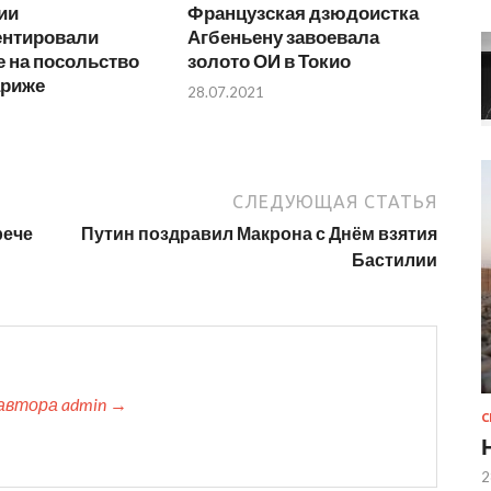
ии
Французская дзюдоистка
нтировали
Агбеньену завоевала
 на посольство
золото ОИ в Токио
ариже
28.07.2021
СЛЕДУЮЩАЯ СТАТЬЯ
рече
Путин поздравил Макрона с Днём взятия
Бастилии
автора admin →
2