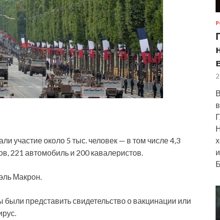
Р
2
В
в
Г
Н
х
и участие около 5 тыс. человек — в том числе 4,3
и
ов,
221 автомобиль и 200 кавалеристов.
Б
эль Макрон.
были представить свидетельство о вакцинации или
ирус.