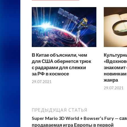
В Китае объяснили, чем
Культурн
для США обернется трюк
«Вдохнов
с радарами для слежки
знакомит
за РФ в космосе
новинкам
жанра
29.07.2021
29.07.2021
ПРЕДЫДУЩАЯ СТАТЬЯ
Super Mario 3D World + Bowser’s Fury — са
продаваемая игра Европы в первой