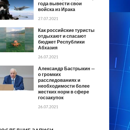
года вывести свои
войска из Ирака
27.07.2021
Как российские туристы
отдыхают и спасают
бюджет Республики
Абхазия
26.07.2021
Александр Бастрыкин —
о громких
расследованиях и
необходимости более
жестких норм в сфере
госзакупок
26.07.2021