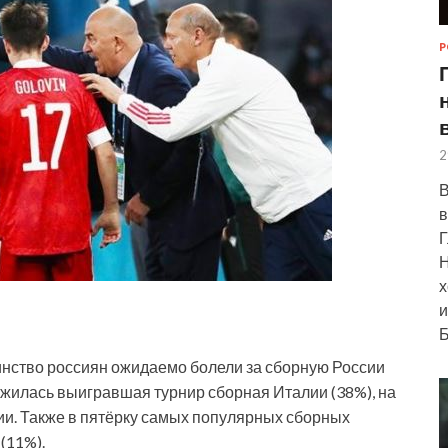
Р
2
В
в
Г
Н
х
и
Б
нство россиян ожидаемо болели за сборную России
жилась выигравшая турнир сборная Италии (38%), на
ии. Также в пятёрку самых популярных сборных
(11%).