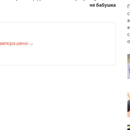
не бабушка
П
с
в
к
с
о
автора admin →