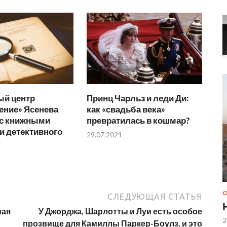
ый центр
Принц Чарльз и леди Ди:
ение» Ясенева
как «свадьба века»
 с книжными
превратилась в кошмар?
и детективного
29.07.2021
СЛЕДУЮЩАЯ СТАТЬЯ
мая
У Джорджа, Шарлотты и Луи есть особое
2
прозвище для Камиллы Паркер-Боулз, и это