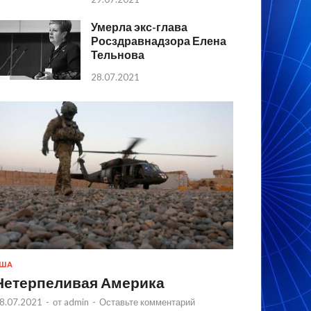
Умерла экс-глава
Росздравнадзора Елена
Тельнова
28.07.2021
США
Нетерпеливая Америка
8.07.2021
-
от
admin
-
Оставьте комментарий