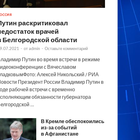
ОССИЯ
Путин раскритиковал
недостаток врачей
в Белгородской области
9.07.2021
-
от
admin
-
Оставьте комментарий
ладимир Путин во время встречи в режиме
идеоконференции с Вячеславом
ладковымФото: Алексей Никольский / РИА
овости Президент России Владимир Путин в
оде рабочей встречи с временно
сполняющим обязанности губернатора
елгородской …
В Кремле обеспокоились
из-за событий
в Афганистане