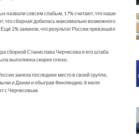
х назвали совсем слабым, 17% считают, что наши
т, что сборная добилась максимально возможного
 Ещё 2% заявили, что результат России превзошёл
ера сборной Станислава Черчесова и его штаба
была выполнена скорее плохо.
ссии заняла последнее место в своей группе,
ьгии и Дании и обыграв Финляндию. 8 июля
кт с Черчесовым.