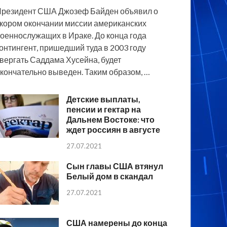
резидент США Джозеф Байден объявил о
кором окончании миссии американских
оеннослужащих в Ираке. До конца года
онтингент, пришедший туда в 2003 году
вергать Саддама Хусейна, будет
кончательно выведен. Таким образом, …
Детские выплаты,
пенсии и гектар на
Дальнем Востоке: что
ждет россиян в августе
27.07.2021
Сын главы США втянул
Белый дом в скандал
27.07.2021
США намерены до конца