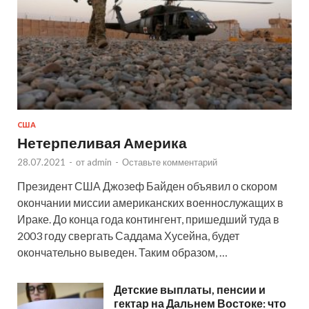
США
Нетерпеливая Америка
28.07.2021
-
от
admin
-
Оставьте комментарий
Президент США Джозеф Байден объявил о скором
окончании миссии американских военнослужащих в
Ираке. До конца года контингент, пришедший туда в
2003 году свергать Саддама Хусейна, будет
окончательно выведен. Таким образом, …
Детские выплаты, пенсии и
гектар на Дальнем Востоке: что