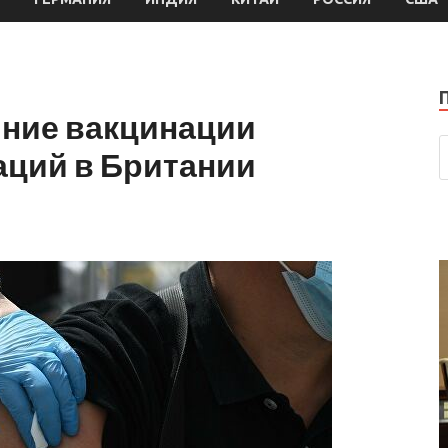
яние вакцинации
аций в Британии