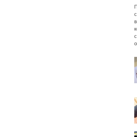
П
с
в
к
с
о