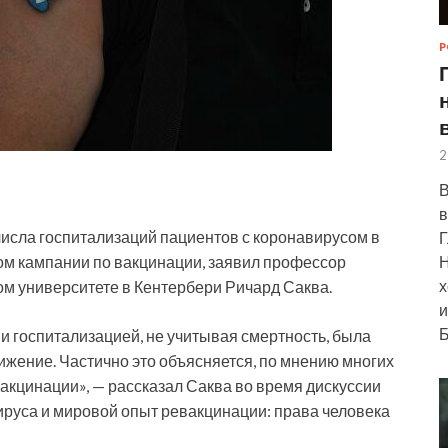
Р
2
В
в
исла госпитализаций пациентов с коронавирусом в
Г
Н
м кампании по вакцинации, заявил профессор
х
ом университете в
Кентербери Ричард Саква.
и
Б
и госпитализацией, не учитывая смертность, была
ижение. Частично это объясняется, по мнению многих
акцинации», — рассказал Саква во время дискуссии
руса и мировой опыт ревакцинации: права человека