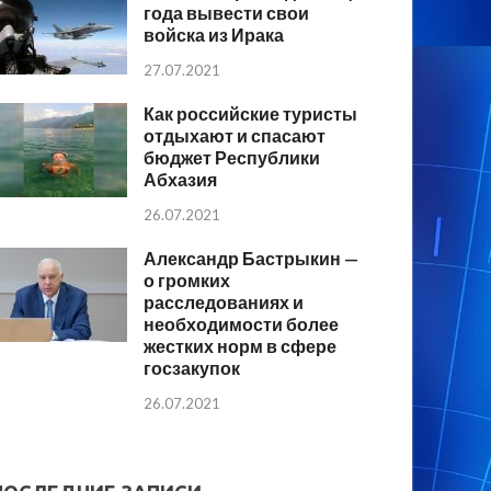
года вывести свои
войска из Ирака
27.07.2021
Как российские туристы
отдыхают и спасают
бюджет Республики
Абхазия
26.07.2021
Александр Бастрыкин —
о громких
расследованиях и
необходимости более
жестких норм в сфере
госзакупок
26.07.2021