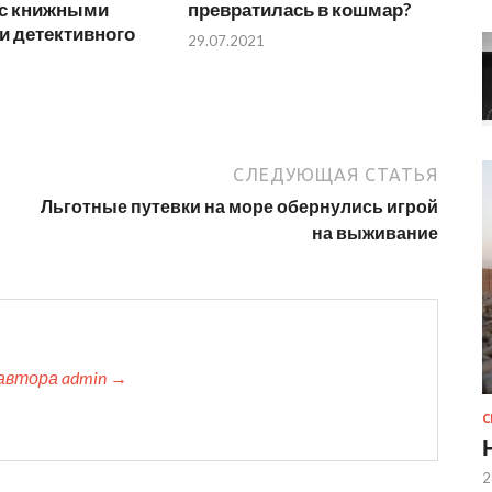
 с книжными
превратилась в кошмар?
и детективного
29.07.2021
СЛЕДУЮЩАЯ СТАТЬЯ
Льготные путевки на море обернулись игрой
на выживание
автора admin →
2