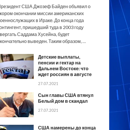
резидент США Джозеф Байден объявил о
кором окончании миссии американских
оеннослужащих в Ираке. До конца года
онтингент, пришедший туда в 2003 году
вергать Саддама Хусейна, будет
кончательно выведен. Таким образом, …
Детские выплаты,
пенсии и гектар на
Дальнем Востоке: что
ждет россиян в августе
27.07.2021
Сын главы США втянул
Белый дом в скандал
27.07.2021
США намерены до конца