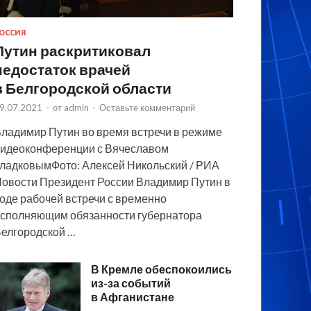
ОССИЯ
Путин раскритиковал
недостаток врачей
в Белгородской области
9.07.2021
-
от
admin
-
Оставьте комментарий
ладимир Путин во время встречи в режиме
идеоконференции с Вячеславом
ладковымФото: Алексей Никольский / РИА
овости Президент России Владимир Путин в
оде рабочей встречи с временно
сполняющим обязанности губернатора
елгородской …
В Кремле обеспокоились
из-за событий
в Афганистане