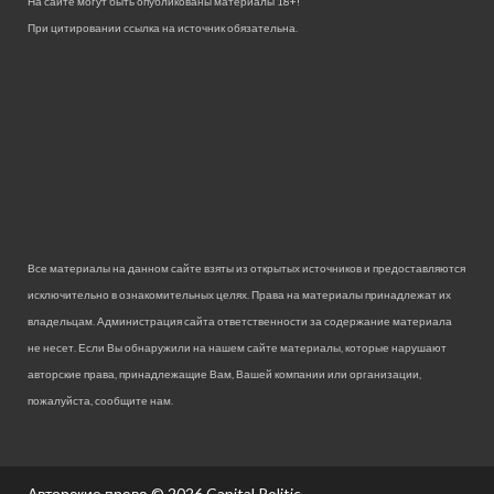
На сайте могут быть опубликованы материалы 18+!
При цитировании ссылка на источник обязательна.
Все материалы на данном сайте взяты из открытых источников и предоставляются
исключительно в ознакомительных целях. Права на материалы принадлежат их
владельцам. Администрация сайта ответственности за содержание материала
не несет. Если Вы обнаружили на нашем сайте материалы, которые нарушают
авторские права, принадлежащие Вам, Вашей компании или организации,
пожалуйста, сообщите нам.
Авторские права © 2026
Capital Politic.
.