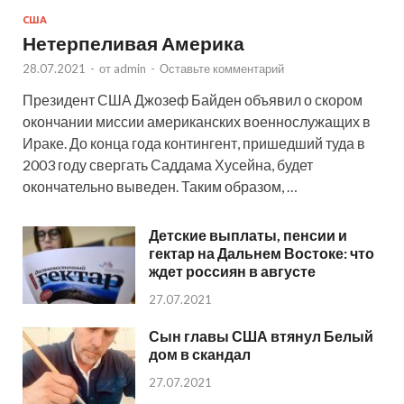
США
Нетерпеливая Америка
28.07.2021
-
от
admin
-
Оставьте комментарий
Президент США Джозеф Байден объявил о скором
окончании миссии американских военнослужащих в
Ираке. До конца года контингент, пришедший туда в
2003 году свергать Саддама Хусейна, будет
окончательно выведен. Таким образом, …
Детские выплаты, пенсии и
гектар на Дальнем Востоке: что
ждет россиян в августе
27.07.2021
Сын главы США втянул Белый
дом в скандал
27.07.2021