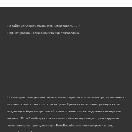
На сайте могут быть опубликованы материалы 18+!
При цитировании ссылка на источник обязательна.
Все материалы на данном сайте взяты из открытых источников и предоставляются
исключительно в ознакомительных целях. Права на материалы принадлежат их
владельцам. Администрация сайта ответственности за содержание материала
не несет. Если Вы обнаружили на нашем сайте материалы, которые нарушают
авторские права, принадлежащие Вам, Вашей компании или организации,