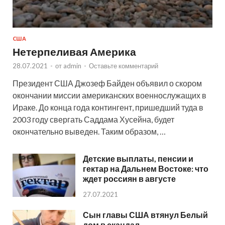
США
Нетерпеливая Америка
28.07.2021
-
от
admin
-
Оставьте комментарий
Президент США Джозеф Байден объявил о скором
окончании миссии американских военнослужащих в
Ираке. До конца года контингент, пришедший туда в
2003 году свергать Саддама Хусейна, будет
окончательно выведен. Таким образом, …
Детские выплаты, пенсии и
гектар на Дальнем Востоке: что
ждет россиян в августе
27.07.2021
Сын главы США втянул Белый
дом в скандал