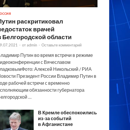
ОССИЯ
Путин раскритиковал
недостаток врачей
в Белгородской области
9.07.2021
-
от
admin
-
Оставьте комментарий
ладимир Путин во время встречи в режиме
идеоконференции с Вячеславом
ладковымФото: Алексей Никольский / РИА
овости Президент России Владимир Путин в
оде рабочей встречи с временно
сполняющим обязанности губернатора
елгородской …
В Кремле обеспокоились
из-за событий
в Афганистане