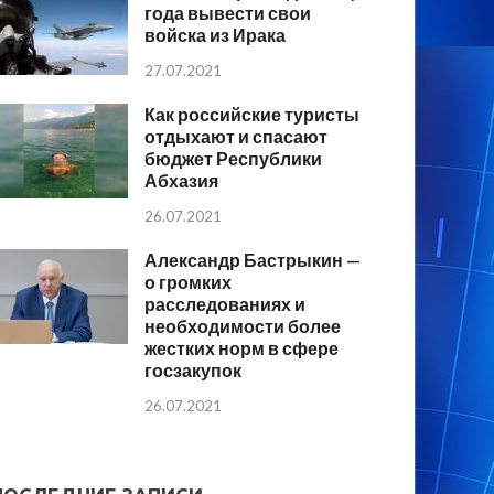
года вывести свои
войска из Ирака
27.07.2021
Как российские туристы
отдыхают и спасают
бюджет Республики
Абхазия
26.07.2021
Александр Бастрыкин —
о громких
расследованиях и
необходимости более
жестких норм в сфере
госзакупок
26.07.2021