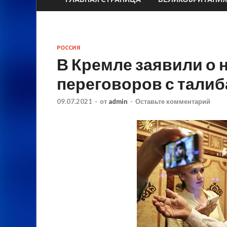
РОССИЯ
В Кремле заявили о
переговоров с тали
09.07.2021
-
от
admin
-
Оставьте комментарий