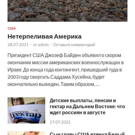
США
Нетерпеливая Америка
28.07.2021
-
от
admin
-
Оставьте комментарий
Президент США Джозеф Байден объявил о скором
окончании миссии американских военнослужащих в
Ираке. До конца года контингент, пришедший туда в
2003 году свергать Саддама Хусейна, будет
окончательно выведен. Таким образом, …
Детские выплаты, пенсии и
гектар на Дальнем Востоке: что
ждет россиян в августе
27.07.2021
Сын главы США втянул Белый