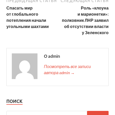
ПРЕДЫДУЩАЯ СТАТЬЯ
СЛЕДУЮЩАЯ СТАТЬЯ
Спасать мир
Роль «клоуна
от глобального
и марионетки»:
потепления начали
полковник ЛНР заявил
угольными шахтами
об отсутствии власти
у Зеленского
О admin
Посмотреть все записи
автора admin →
ПОИСК