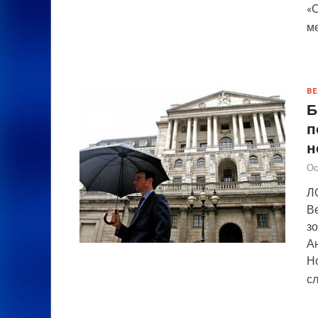
«С
м
ВЕ
Б
п
н
Ос
Л
В
з
Ан
Н
с