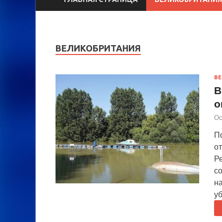
ВЕЛИКОБРИТАНИЯ
ВЕ
В
о
Ос
П
о
Р
с
н
уб