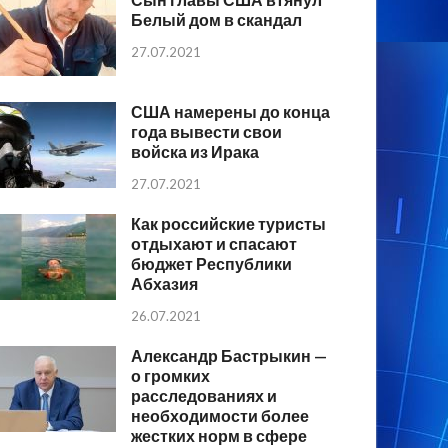
Белый дом в скандал
27.07.2021
США намерены до конца
года вывести свои
войска из Ирака
27.07.2021
Как российские туристы
отдыхают и спасают
бюджет Республики
Абхазия
26.07.2021
Александр Бастрыкин —
о громких
расследованиях и
необходимости более
жестких норм в сфере