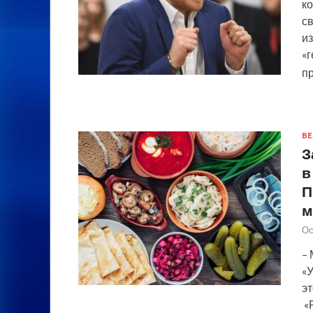
к
с
из
«г
п
ВЕ
З
в
П
м
Ос
– 
«У
эт
«