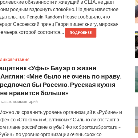
оролевские обязанности и живущий в США, не дает
воим родным вздохнуть спокойно. На днях известное
дательство Penguin Random House сообщило, что
ерцог Сассекский принц Гарри пишет книгу, мировая
ремьера которой состоится…
ПОДРОБНЕЕ
ЛИКОБРИТАНИЯ
ащитник «Уфы» Бауэр о жизни
 Англии: «Мне было не очень по нраву.
редпочел бы Россию. Русская кухня
не нравится больше»
тавьте комментарий
Можно ли сравнить уровень организаций в «Рубине» и
фе» со «Стоком» и «Селтиком»? Сильно ли отстают в
ом плане российские клубы? Фото: Sports.ruSports.ru –
Рубин» по уровню организации очень схож со