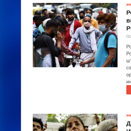
И
Р
в
Р
Ос
Р
Р
ш
с
о
и
И
Д
И