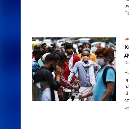
р
П
И
К
д
Ос
На
п
р
К
с
ч