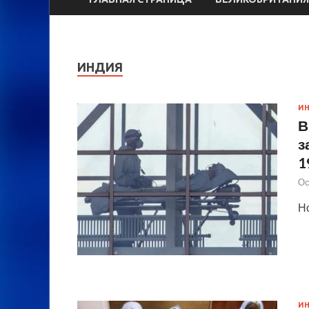
ИНДИЯ
И
В
з
1
Ос
Н
И