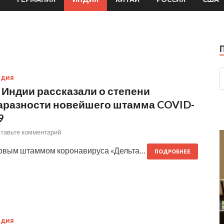
НДИЯ
 Индии рассказали о степени
аразности новейшего штамма COVID-
9
тавьте комментарий
овым штаммом коронавируса «Дельта…
ПОДРОБНЕЕ
НДИЯ