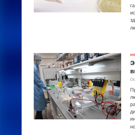
га
и
з
л
И
Э
в
Ос
П
лю
р
д
и
н