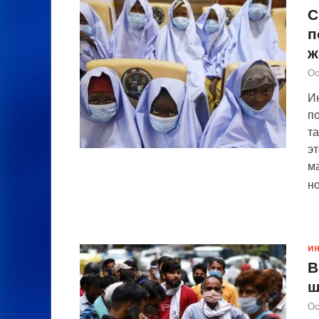
С
п
ж
Ос
И
по
та
эт
м
н
И
В
ш
Ос