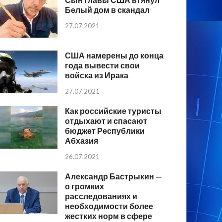
Белый дом в скандал
27.07.2021
США намерены до конца
года вывести свои
войска из Ирака
27.07.2021
Как российские туристы
отдыхают и спасают
бюджет Республики
Абхазия
26.07.2021
Александр Бастрыкин —
о громких
расследованиях и
необходимости более
жестких норм в сфере