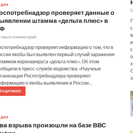
НДИЯ
О
оспотребнадзор проверяет данные о
ыявлении штамма «дельта плюс» в
П
Ф
с
в
тавьте комментарий
к
оспотребнадзор проверяет информацию о том, что в
с
оссии якобы был выявлен первый случай заражения
о
таммом коронавируса «дельта плюс». Об этом
х
ообщили в пресс-службе ведомства. «Научные
рганизации Роспотребнадзора проверяют
з
нформацию о якобы выявлении в России…
ПОДРОБНЕЕ
НДИЯ
ва взрыва произошли на базе ВВС
ндии