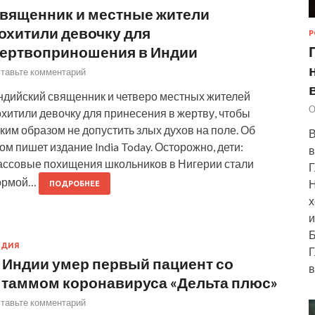
вященник и местные жители
охитили девочку для
Р
ертвоприношения в Индии
тавьте комментарий
ндийский священник и четверо местных жителей
О
хитили девочку для принесения в жертву, чтобы
ким образом не допустить злых духов на поле. Об
В
ом пишет издание India Today. Осторожно, дети:
в
ассовые похищения школьников в Нигерии стали
Г
ормой…
Н
ПОДРОБНЕЕ
х
и
Б
НДИЯ
Г
 Индии умер первый пациент со
в
таммом коронавируса «Дельта плюс»
тавьте комментарий