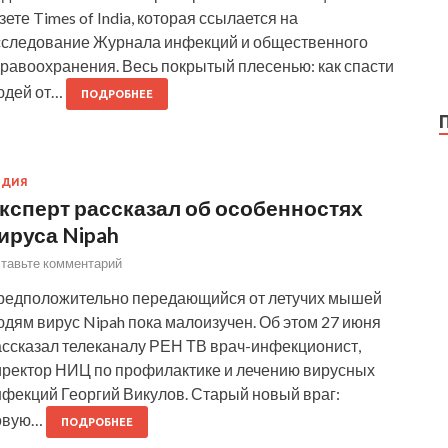
зете Times of India, которая ссылается на
сследование Журнала инфекций и общественного
дравоохранения. Весь покрытый плесенью: как спасти
юдей от…
ПОДРОБНЕЕ
НДИЯ
ксперт рассказал об особенностях
ируса Nipah
тавьте комментарий
редположительно передающийся от летучих мышей
дям вирус Nipah пока малоизучен. Об этом 27 июня
ассказал телеканалу РЕН ТВ врач-инфекционист,
иректор НИЦ по профилактике и лечению вирусных
нфекций Георгий Викулов. Старый новый враг:
овую…
ПОДРОБНЕЕ