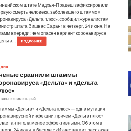
 индийском штате Мадхья-Прадеш зафиксировали
ервую смерть человека, заболевшего штаммом
оронавируса «Дельта плюс», сообщил журналистам
нистр штата Вишвас Саранг в четверг, 24 июня. На
тамм впереди: чем опасен вариант коронавируса
Дельта…
ПОДРОБНЕЕ
НДИЯ
ченые сравнили штаммы
оронавируса «Дельта» и «Дельта
люс»
тавьте комментарий
таммы «Дельта» и «Дельта плюс» — одна мутация
оронавирусной инфекции, причем «Дельта плюс»
елает антитела менее эффективными. Об этом в
тверг, 24 июня, в беседе с «Известиями» рассказал