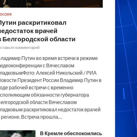
ОССИЯ
Путин раскритиковал
недостаток врачей
в Белгородской области
ставьте комментарий
ладимир Путин во время встречи в режиме
идеоконференции с Вячеславом
ладковымФото: Алексей Никольский / РИА
овости Президент России Владимир Путин в
оде рабочей встречи с временно
сполняющим обязанности губернатора
елгородской области Вячеславом
ладковым раскритиковал недостаток врачей
 регионе. Встреча прошла…
В Кремле обеспокоились