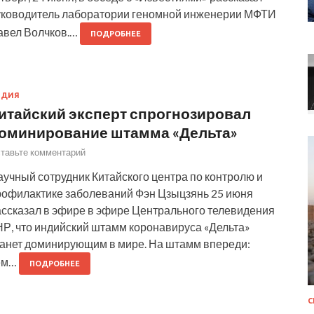
уководитель лаборатории геномной инженерии МФТИ
авел Волчков.…
ПОДРОБНЕЕ
НДИЯ
итайский эксперт спрогнозировал
оминирование штамма «Дельта»
тавьте комментарий
учный сотрудник Китайского центра по контролю и
рофилактике заболеваний Фэн Цзыцзянь 25 июня
ассказал в эфире в эфире Центрального телевидения
НР, что индийский штамм коронавируса «Дельта»
танет доминирующим в мире. На штамм впереди:
ем…
ПОДРОБНЕЕ