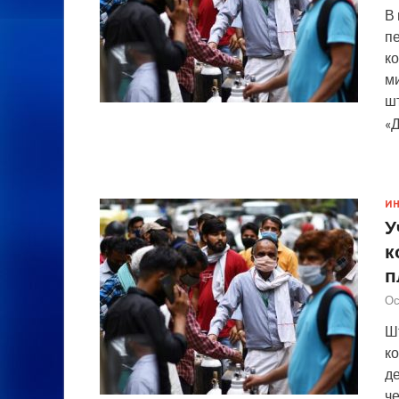
В
п
к
ми
ш
«
И
У
к
п
Ос
Ш
к
д
че