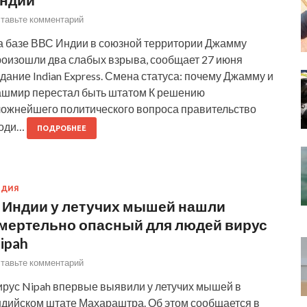
тавьте комментарий
а базе ВВС Индии в союзной территории Джамму
роизошли два слабых взрыва, сообщает 27 июня
дание Indian Express. Смена статуса: почему Джамму и
ашмир перестал быть штатом К решению
ложнейшего политического вопроса правительство
оди…
ПОДРОБНЕЕ
НДИЯ
 Индии у летучих мышей нашли
мертельно опасный для людей вирус
ipah
тавьте комментарий
ирус Nipah впервые выявили у летучих мышей в
ндийском штате Махараштра. Об этом сообщается в