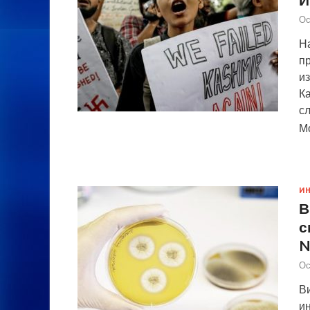
Ос
Н
п
из
К
с
М
И
В
с
N
Ос
В
и