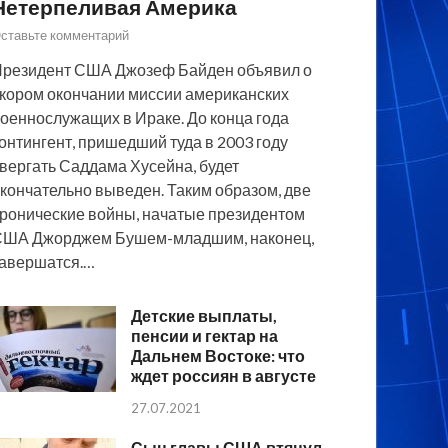
Нетерпеливая Америка
ставьте комментарий
резидент США Джозеф Байден объявил о
кором окончании миссии американских
оеннослужащих в Ираке. До конца года
онтингент, пришедший туда в 2003 году
вергать Саддама Хусейна, будет
кончательно выведен. Таким образом, две
ронические войны, начатые президентом
США Джорджем Бушем-младшим, наконец,
авершатся.…
Детские выплаты,
пенсии и гектар на
Дальнем Востоке: что
ждет россиян в августе
27.07.2021
Сын главы США втянул