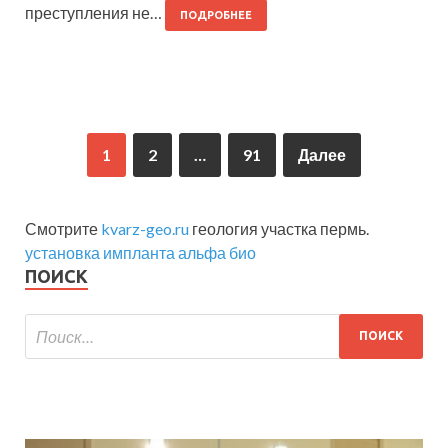
преступления не…
ПОДРОБНЕЕ
1
2
…
91
Далее
Смотрите
kvarz-geo.ru
геология участка пермь.
установка импланта альфа био
ПОИСК