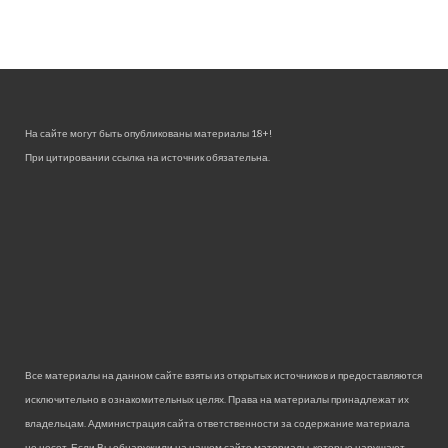
На сайте могут быть опубликованы материалы 18+!
При цитировании ссылка на источник обязательна.
Все материалы на данном сайте взяты из открытых источников и предоставляются
исключительно в ознакомительных целях. Права на материалы принадлежат их
владельцам. Администрация сайта ответственности за содержание материала
не несет. Если Вы обнаружили на нашем сайте материалы, которые нарушают