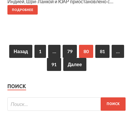
Индией, Шри-Ланкой и ЮАР приостановлено с…
ПОДРОБНЕЕ
Назад
1
…
79
80
81
…
91
Далее
ПОИСК