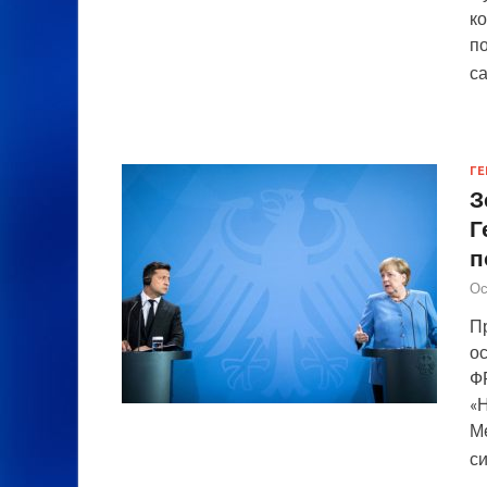
ко
по
с
ГЕ
З
Г
п
Ос
П
о
Ф
«Н
М
с