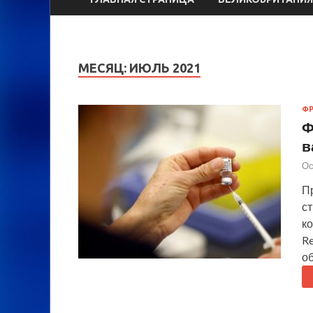
МЕСЯЦ:
ИЮЛЬ 2021
Ф
Ф
в
Ос
П
с
к
R
об