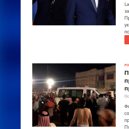
L
за
Пр
у
по
РО
П
п
п
Ос
Фо
с
п
П