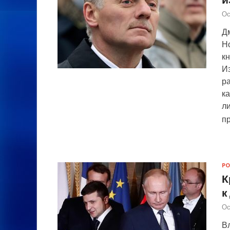
Ос
Д
Н
к
И
ра
к
л
п
РО
К
к
Ос
В