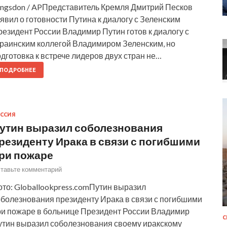
angsdon / APПредставитель Кремля Дмитрий Песков
явил о готовности Путина к диалогу с Зеленским
езидент России Владимир Путин готов к диалогу с
краинским коллегой Владимиром Зеленским, но
дготовка к встрече лидеров двух стран не…
ПОДРОБНЕЕ
ССИЯ
утин выразил соболезнования
резиденту Ирака в связи с погибшими
ри пожаре
тавьте комментарий
то: Globallookpress.comПутин выразил
оболезнования президенту Ирака в связи с погибшими
ри пожаре в больнице Президент России Владимир
утин выразил соболезнования своему иракскому