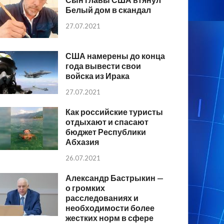
Белый дом в скандал
27.07.2021
США намерены до конца
года вывести свои
войска из Ирака
27.07.2021
Как российские туристы
отдыхают и спасают
бюджет Республики
Абхазия
26.07.2021
Александр Бастрыкин —
о громких
расследованиях и
необходимости более
жестких норм в сфере