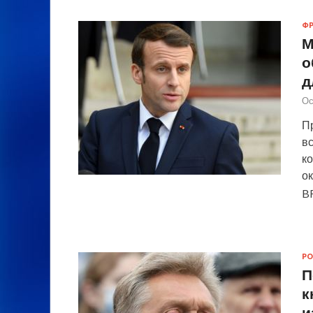
Ф
М
о
д
Ос
П
вс
к
о
B
РО
П
к
и