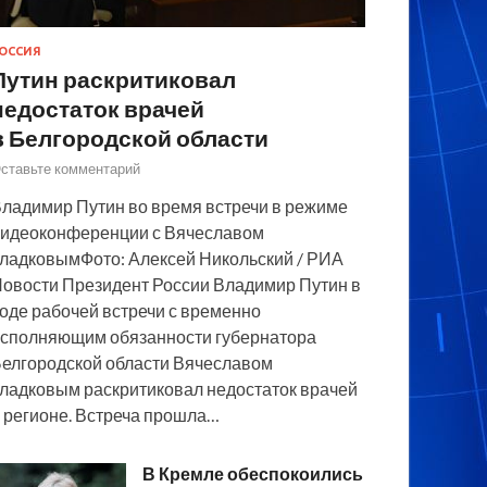
ОССИЯ
Путин раскритиковал
недостаток врачей
в Белгородской области
ставьте комментарий
ладимир Путин во время встречи в режиме
идеоконференции с Вячеславом
ладковымФото: Алексей Никольский / РИА
овости Президент России Владимир Путин в
оде рабочей встречи с временно
сполняющим обязанности губернатора
елгородской области Вячеславом
ладковым раскритиковал недостаток врачей
 регионе. Встреча прошла…
В Кремле обеспокоились