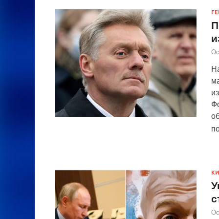
ГЕ
П
и
Ос
Н
ма
из
Фо
об
п
К
У
с
Ос