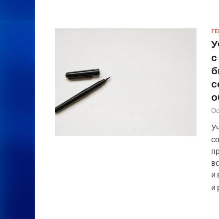
ГЕ
У
с
б
с
о
Ос
У
со
п
в
и
и