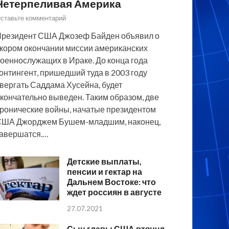
Нетерпеливая Америка
ставьте комментарий
резидент США Джозеф Байден объявил о
кором окончании миссии американских
оеннослужащих в Ираке. До конца года
онтингент, пришедший туда в 2003 году
вергать Саддама Хусейна, будет
кончательно выведен. Таким образом, две
ронические войны, начатые президентом
США Джорджем Бушем-младшим, наконец,
авершатся.…
Детские выплаты,
пенсии и гектар на
Дальнем Востоке: что
ждет россиян в августе
27.07.2021
Сын главы США втянул