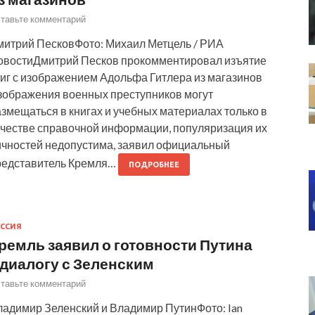
тавьте комментарий
митрий ПесковФото: Михаил Метцель / РИА
овостиДмитрий Песков прокомментировал изъятие
ниг с изображением Адольфа Гитлера из магазинов
зображения военных преступников могут
змещаться в книгах и учебных материалах только в
ачестве справочной информации, популяризация их
ичностей недопустима, заявил официальный
редставитель Кремля…
ПОДРОБНЕЕ
ССИЯ
ремль заявил о готовности Путина
 диалогу с Зеленским
тавьте комментарий
ладимир Зеленский и Владимир ПутинФото: Ian