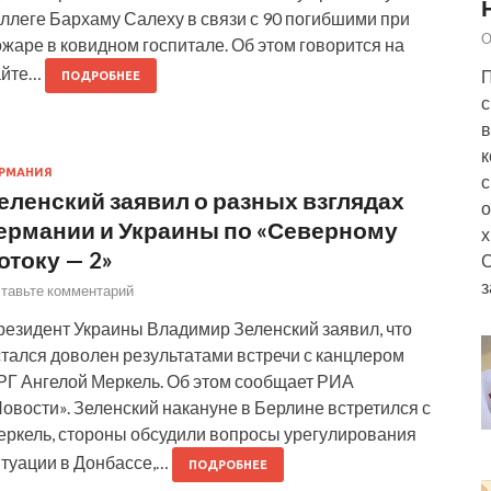
ллеге Бархаму Салеху в связи с 90 погибшими при
О
жаре в ковидном госпитале. Об этом говорится на
айте…
П
ПОДРОБНЕЕ
с
в
к
РМАНИЯ
с
еленский заявил о разных взглядах
о
ермании и Украины по «Северному
х
отоку — 2»
з
тавьте комментарий
резидент Украины Владимир Зеленский заявил, что
стался доволен результатами встречи с канцлером
РГ Ангелой Меркель. Об этом сообщает РИА
овости». Зеленский накануне в Берлине встретился с
еркель, стороны обсудили вопросы урегулирования
итуации в Донбассе,…
ПОДРОБНЕЕ