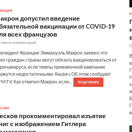
РАНЦИЯ
Р
акрон допустил введение
бязательной вакцинации от COVID-19
ля всех французов
тавьте комментарий
О
резидент Франции Эммануэль Макрон заявил, что
В
ех граждан страны могут обязать вакцинироваться от
в
оронавируса, если темпы прививочной кампании
Г
кажутся недостаточными. Reuters Об этом сообщает
Н
FMTV. Как отметил Макрон, если…
ПОДРОБНЕЕ
х
и
Б
Г
ССИЯ
в
есков прокомментировал изъятие
ниг с изображением Гитлера
з магазинов